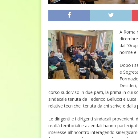
A Roma n
dicembre 
dal “Grup
norme e 
Dopo i sa
e Segret
Formazion
Desideri,
corso suddiviso in due parti, la prima in cui son
sindacale tenuta da Federico Bellucci e Luca 
relative tecniche tenuta da chi scrive e dall
Le dirigenti e i dirigenti sindacali provenienti 
realtà territoriali e aziendali hanno partecipa
interesse all’incontro interagendo sinergicam