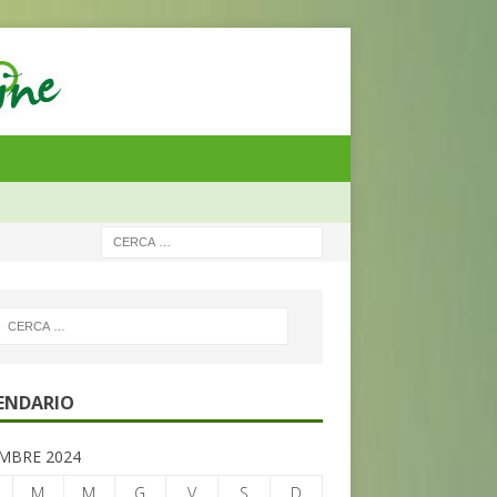
ENDARIO
MBRE 2024
M
M
G
V
S
D