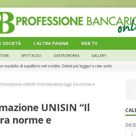
 E SOCIETÀ
L’ALTRA PAGINA
WEB TV
LTURA
SPETTACOLI
GASTRONOMIA
GALLERY
n modello di equilibrio nel credito. Debiti più leggeri e rate sotto
NOMIA
formazione UNISIN “Il Sindacalista oggi: tra norme e
e il credito: più finanziamenti della media nazionale, ma rate e
CONOMIA
rmazione UNISIN “Il
su num.16/2026 – Legge di Bilancio 2026 – Il nuovo limite di 5000
CAL
 tra norme e
remi in denaro, ma anche i benefit aziendali
DIRITTI E SOCIETÀ
DICE
ersi la spiaggia senza mettere a rischio la salute oculare
L