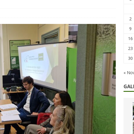
he non cedono al tempo: i 46 anni della strage di Bologna
2
9
16
23
30
« No
GAL