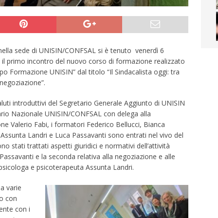
ella sede di UNISIN/CONFSAL si è tenuto venerdì 6
il primo incontro del nuovo corso di formazione realizzato
po Formazione UNISIN” dal titolo “Il Sindacalista oggi: tra
negoziazione”.
luti introduttivi del Segretario Generale Aggiunto di UNISIN
ario Nazionale UNISIN/CONFSAL con delega alla
e Valerio Fabi, i formatori Federico Bellucci, Bianca
 Assunta Landri e Luca Passavanti sono entrati nel vivo del
o stati trattati aspetti giuridici e normativi dell’attività
Passavanti e la seconda relativa alla negoziazione e alle
a psicologa e psicoterapeuta Assunta Landri.
da varie
to con
ente con i