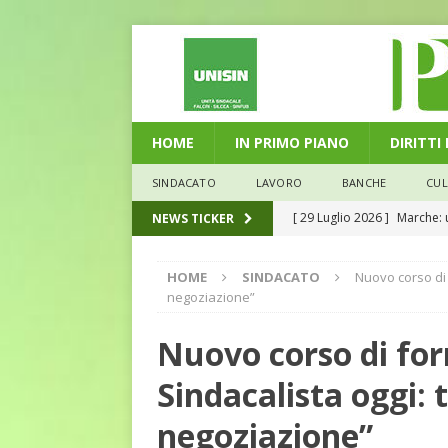
HOME
IN PRIMO PIANO
DIRITTI
SINDACATO
LAVORO
BANCHE
CU
[ 29 Luglio 2026 ]
Marche: u
NEWS TICKER
la media nazionale
ECO
HOME
SINDACATO
Nuovo corso di 
[ 28 Luglio 2026 ]
L’Umbria 
negoziazione”
debiti sono più leggeri
E
Nuovo corso di fo
[ 26 Luglio 2026 ]
Il Punto 
Sindacalista oggi:
euro riguarda, non solo i p
[ 25 Luglio 2026 ]
Come god
negoziazione”