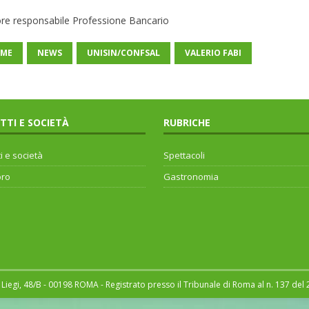
ore responsabile Professione Bancario
ME
NEWS
UNISIN/CONFSAL
VALERIO FABI
ITTI E SOCIETÀ
RUBRICHE
ti e società
Spettacoli
oro
Gastronomia
Liegi, 48/B - 00198 ROMA - Registrato presso il Tribunale di Roma al n. 137 del