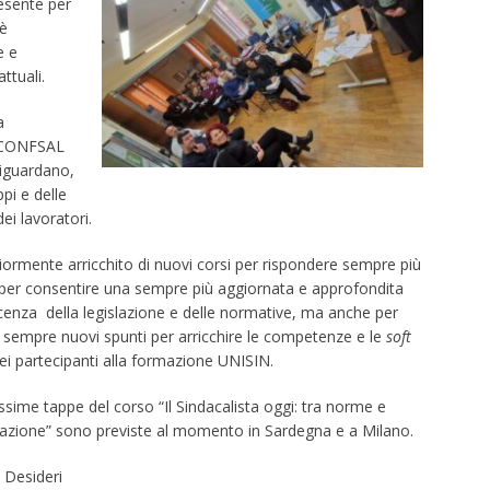
resente per
 è
e e
ttuali.
a
/CONFSAL
riguardano,
ppi e delle
dei lavoratori.
riormente arricchito di nuovi corsi per rispondere sempre più
e per consentire una sempre più aggiornata e approfondita
enza della legislazione e delle no
rmative, ma anche per
e sempre nuovi spunti per arricchire le competenze e le
soft
ei partecipanti alla formazione UNISIN.
ssime tappe del corso “Il Sindacalista oggi: tra norme e
azione” sono previste al momento in Sardegna e a Milano.
 Desideri