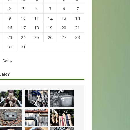
2
3
4
5
6
7
9
10
11
12
13
14
16
17
18
19
20
21
23
24
25
26
27
28
30
31
Set »
LERY