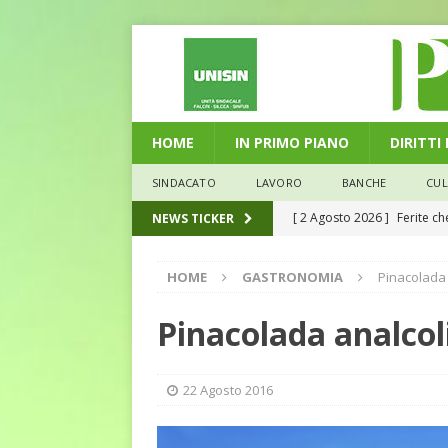
HOME
IN PRIMO PIANO
DIRITTI
SINDACATO
LAVORO
BANCHE
CU
[ 2 Agosto 2026 ]
Ferite c
NEWS TICKER
L'ALTRA PAGINA
HOME
GASTRONOMIA
Pinacolada 
[ 29 Luglio 2026 ]
Marche: u
la media nazionale
ECO
Pinacolada analcol
[ 28 Luglio 2026 ]
L’Umbria 
debiti sono più leggeri
E
22 Agosto 2016
[ 26 Luglio 2026 ]
Il Punto 