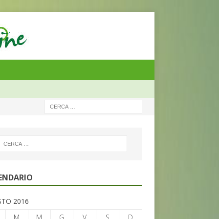
ENDARIO
TO 2016
M
M
G
V
S
D