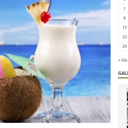
remi in denaro, ma anche i benefit aziendali
DIRITTI E SOCIETÀ
1
caregiver: la sfida quotidiana dell’assistenza tra ferie e rinunce
8
15
22
29
« Giu
GAL