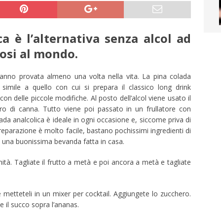
a è l’alternativa senza alcol ad
mosi al mondo.
’hanno provata almeno una volta nella vita. La pina colada
imile a quello con cui si prepara il classico long drink
 delle piccole modifiche. Al posto dell’alcol viene usato il
ro di canna. Tutto viene poi passato in un frullatore con
olada analcolica è ideale in ogni occasione e, siccome priva di
eparazione è molto facile, bastano pochissimi ingredienti di
e una buonissima bevanda fatta in casa.
mità. Tagliate il frutto a metà e poi ancora a metà e tagliate
 e metteteli in un mixer per cocktail. Aggiungete lo zucchero.
e il succo sopra l’ananas.