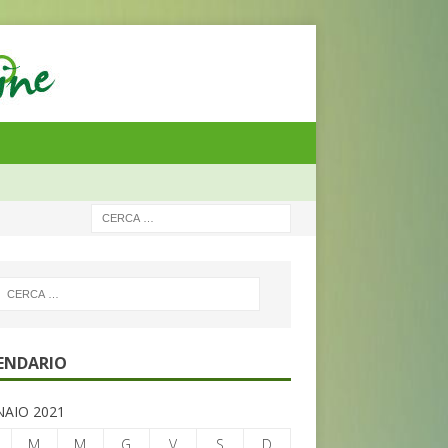
ENDARIO
AIO 2021
M
M
G
V
S
D