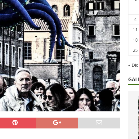
he non cedono al tempo: i 46 anni della strage di Bologna
4
11
18
25
« Dic
GAL