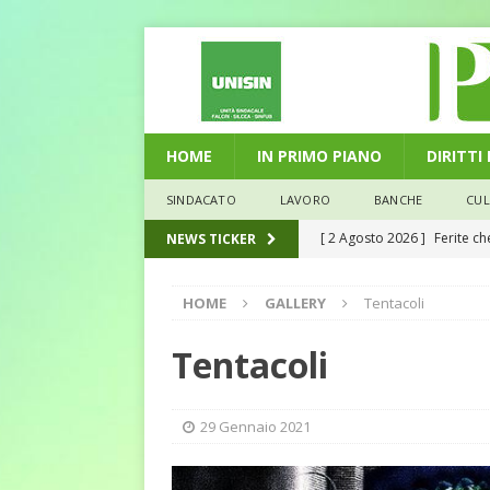
HOME
IN PRIMO PIANO
DIRITTI
SINDACATO
LAVORO
BANCHE
CU
[ 29 Luglio 2026 ]
Marche: u
NEWS TICKER
la media nazionale
ECO
HOME
GALLERY
Tentacoli
[ 28 Luglio 2026 ]
L’Umbria 
debiti sono più leggeri
E
Tentacoli
[ 26 Luglio 2026 ]
Il Punto 
euro riguarda, non solo i p
29 Gennaio 2021
[ 6 Agosto 2026 ]
Estate e 