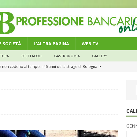
 E SOCIETÀ
L’ALTRA PAGINA
WEB TV
LTURA
SPETTACOLI
GASTRONOMIA
GALLERY
n modello di equilibrio nel credito. Debiti più leggeri e rate sotto
NOMIA
e il credito: più finanziamenti della media nazionale, ma rate e
CONOMIA
su num.16/2026 – Legge di Bilancio 2026 – Il nuovo limite di 5000
CAL
remi in denaro, ma anche i benefit aziendali
DIRITTI E SOCIETÀ
GENN
caregiver: la sfida quotidiana dell’assistenza tra ferie e rinunce
L