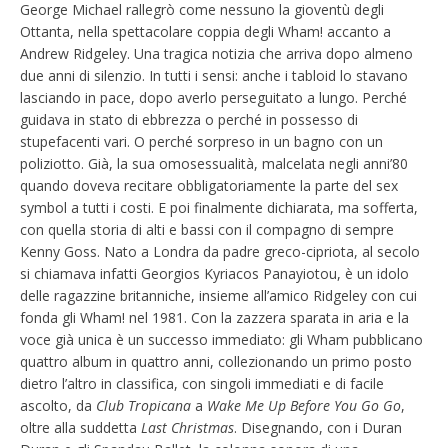
George Michael rallegrò come nessuno la gioventù degli
Ottanta, nella spettacolare coppia degli Wham! accanto a
Andrew Ridgeley. Una tragica notizia che arriva dopo almeno
due anni di silenzio. In tutti i sensi: anche i tabloid lo stavano
lasciando in pace, dopo averlo perseguitato a lungo. Perché
guidava in stato di ebbrezza o perché in possesso di
stupefacenti vari. O perché sorpreso in un bagno con un
poliziotto. Già, la sua omosessualità, malcelata negli anni’80
quando doveva recitare obbligatoriamente la parte del sex
symbol a tutti i costi. E poi finalmente dichiarata, ma sofferta,
con quella storia di alti e bassi con il compagno di sempre
Kenny Goss. Nato a Londra da padre greco-cipriota, al secolo
si chiamava infatti Georgios Kyriacos Panayiotou, è un idolo
delle ragazzine britanniche, insieme all’amico Ridgeley con cui
fonda gli Wham! nel 1981. Con la zazzera sparata in aria e la
voce già unica è un successo immediato: gli Wham pubblicano
quattro album in quattro anni, collezionando un primo posto
dietro l’altro in classifica, con singoli immediati e di facile
ascolto, da
Club Tropicana
a
Wake Me Up Before You Go Go
,
oltre alla suddetta
Last Christmas
. Disegnando, con i Duran