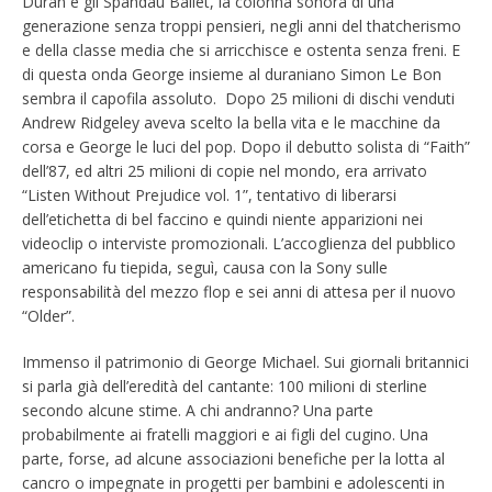
Duran e gli Spandau Ballet, la colonna sonora di una
generazione senza troppi pensieri, negli anni del thatcherismo
e della classe media che si arricchisce e ostenta senza freni. E
di questa onda George insieme al duraniano Simon Le Bon
sembra il capofila assoluto. Dopo 25 milioni di dischi venduti
Andrew Ridgeley aveva scelto la bella vita e le macchine da
corsa e George le luci del pop. Dopo il debutto solista di “Faith”
dell’87, ed altri 25 milioni di copie nel mondo, era arrivato
“Listen Without Prejudice vol. 1”, tentativo di liberarsi
dell’etichetta di bel faccino e quindi niente apparizioni nei
videoclip o interviste promozionali. L’accoglienza del pubblico
americano fu tiepida, seguì, causa con la Sony sulle
responsabilità del mezzo flop e sei anni di attesa per il nuovo
“Older”.
Immenso il patrimonio di George Michael. Sui giornali britannici
si parla già dell’eredità del cantante: 100 milioni di sterline
secondo alcune stime. A chi andranno? Una parte
probabilmente ai fratelli maggiori e ai figli del cugino. Una
parte, forse, ad alcune associazioni benefiche per la lotta al
cancro o impegnate in progetti per bambini e adolescenti in