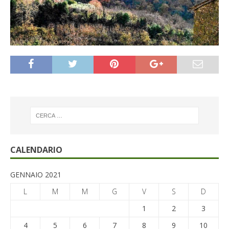
CALENDARIO
GENNAIO 2021
L
M
M
G
V
S
D
1
2
3
4
5
6
7
8
9
10