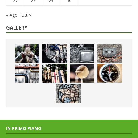
27
28
29
30
« Ago
Ott »
GALLERY
IN PRIMO PIANO