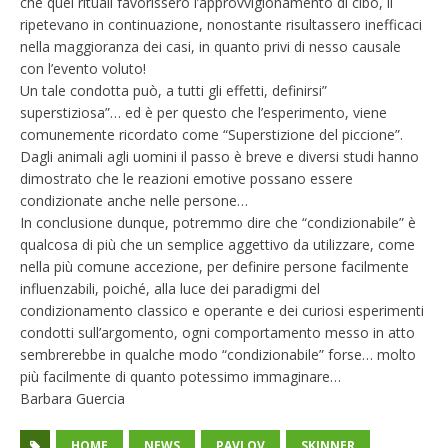
che quei rituali favorissero l’approvvigionamento di cibo, li
ripetevano in continuazione, nonostante risultassero inefficaci
nella maggioranza dei casi, in quanto privi di nesso causale
con l’evento voluto!
Un tale condotta può, a tutti gli effetti, definirsi”
superstiziosa”… ed è per questo che l’esperimento, viene
comunemente ricordato come “Superstizione del piccione”.
Dagli animali agli uomini il passo è breve e diversi studi hanno
dimostrato che le reazioni emotive possano essere
condizionate anche nelle persone…
In conclusione dunque, potremmo dire che “condizionabile” è
qualcosa di più che un semplice aggettivo da utilizzare, come
nella più comune accezione, per definire persone facilmente
influenzabili, poiché, alla luce dei paradigmi del
condizionamento classico e operante e dei curiosi esperimenti
condotti sull’argomento, ogni comportamento messo in atto
sembrerebbe in qualche modo “condizionabile” forse… molto
più facilmente di quanto potessimo immaginare…
Barbara Guercia
HOME
NEWS
PAVLOV
SKINNER