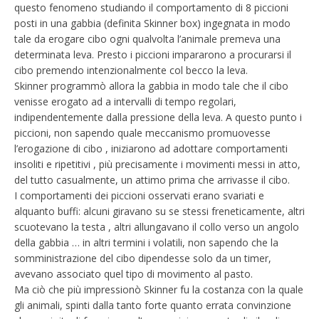
questo fenomeno studiando il comportamento di 8 piccioni
posti in una gabbia (definita Skinner box) ingegnata in modo
tale da erogare cibo ogni qualvolta l’animale premeva una
determinata leva. Presto i piccioni impararono a procurarsi il
cibo premendo intenzionalmente col becco la leva.
Skinner programmò allora la gabbia in modo tale che il cibo
venisse erogato ad a intervalli di tempo regolari,
indipendentemente dalla pressione della leva. A questo punto i
piccioni, non sapendo quale meccanismo promuovesse
l’erogazione di cibo , iniziarono ad adottare comportamenti
insoliti e ripetitivi , più precisamente i movimenti messi in atto,
del tutto casualmente, un attimo prima che arrivasse il cibo.
I comportamenti dei piccioni osservati erano svariati e
alquanto buffi: alcuni giravano su se stessi freneticamente, altri
scuotevano la testa , altri allungavano il collo verso un angolo
della gabbia … in altri termini i volatili, non sapendo che la
somministrazione del cibo dipendesse solo da un timer,
avevano associato quel tipo di movimento al pasto.
Ma ciò che più impressionò Skinner fu la costanza con la quale
gli animali, spinti dalla tanto forte quanto errata convinzione