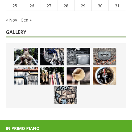
25
26
27
28
29
30
31
« Nov
Gen »
GALLERY
IN PRIMO PIANO