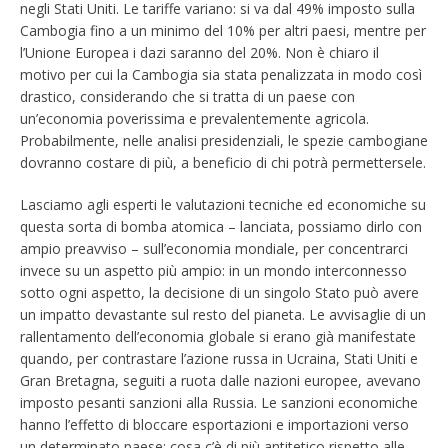
negli Stati Uniti. Le tariffe variano: si va dal 49% imposto sulla
Cambogia fino a un minimo del 10% per altri paesi, mentre per
l’Unione Europea i dazi saranno del 20%. Non è chiaro il
motivo per cui la Cambogia sia stata penalizzata in modo così
drastico, considerando che si tratta di un paese con
un’economia poverissima e prevalentemente agricola.
Probabilmente, nelle analisi presidenziali, le spezie cambogiane
dovranno costare di più, a beneficio di chi potrà permettersele.
Lasciamo agli esperti le valutazioni tecniche ed economiche su
questa sorta di bomba atomica – lanciata, possiamo dirlo con
ampio preavviso – sull’economia mondiale, per concentrarci
invece su un aspetto più ampio: in un mondo interconnesso
sotto ogni aspetto, la decisione di un singolo Stato può avere
un impatto devastante sul resto del pianeta. Le avvisaglie di un
rallentamento dell’economia globale si erano già manifestate
quando, per contrastare l’azione russa in Ucraina, Stati Uniti e
Gran Bretagna, seguiti a ruota dalle nazioni europee, avevano
imposto pesanti sanzioni alla Russia. Le sanzioni economiche
hanno l’effetto di bloccare esportazioni e importazioni verso
un determinato paese: cosa c’è di più antitetico rispetto alle