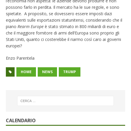
l’economia non aspetta: le aziende devono produrre e non
possono farlo in perdita. Il mercato ha le sue regole, e sono
spietate. A proposito, se dovessero essere imposti dazi
equivalenti sulle esportazioni statunitensi, considerando che il
piano
Rearm Europe
è stato stimato in 800 miliardi di euro e
che il maggiore fornitore di armi dell’Europa sono proprio gli
Stati Uniti, quanto ci costerebbe il riarmo così caro ai governi
europei?
Enzo Parentela
HOME
NEWS
TRUMP
CALENDARIO