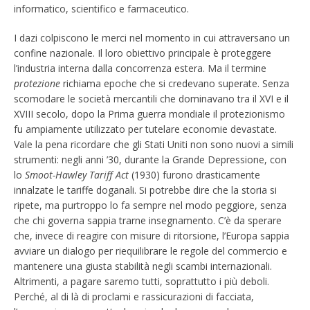
informatico, scientifico e farmaceutico.
I dazi colpiscono le merci nel momento in cui attraversano un
confine nazionale. Il loro obiettivo principale è proteggere
l’industria interna dalla concorrenza estera. Ma il termine
protezione
richiama epoche che si credevano superate. Senza
scomodare le società mercantili che dominavano tra il XVI e il
XVIII secolo, dopo la Prima guerra mondiale il protezionismo
fu ampiamente utilizzato per tutelare economie devastate.
Vale la pena ricordare che gli Stati Uniti non sono nuovi a simili
strumenti: negli anni ’30, durante la Grande Depressione, con
lo
Smoot-Hawley Tariff Act
(1930) furono drasticamente
innalzate le tariffe doganali. Si potrebbe dire che la storia si
ripete, ma purtroppo lo fa sempre nel modo peggiore, senza
che chi governa sappia trarne insegnamento. C’è da sperare
che, invece di reagire con misure di ritorsione, l’Europa sappia
avviare un dialogo per riequilibrare le regole del commercio e
mantenere una giusta stabilità negli scambi internazionali.
Altrimenti, a pagare saremo tutti, soprattutto i più deboli.
Perché, al di là di proclami e rassicurazioni di facciata,