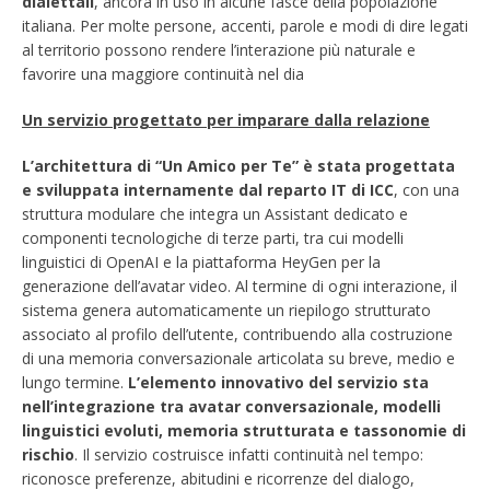
dialettali
, ancora in uso in alcune fasce della popolazione
italiana. Per molte persone, accenti, parole e modi di dire legati
al territorio possono rendere l’interazione più naturale e
favorire una maggiore continuità nel dia
Un servizio progettato per imparare dalla relazione
L’architettura di “Un Amico per Te” è stata progettata
e sviluppata internamente dal reparto IT di ICC
, con una
struttura modulare che integra un Assistant dedicato e
componenti tecnologiche di terze parti, tra cui modelli
linguistici di OpenAI e la piattaforma HeyGen per la
generazione dell’avatar video. Al termine di ogni interazione, il
sistema genera automaticamente un riepilogo strutturato
associato al profilo dell’utente, contribuendo alla costruzione
di una memoria conversazionale articolata su breve, medio e
lungo termine.
L’elemento innovativo del servizio sta
nell’integrazione tra avatar conversazionale, modelli
linguistici evoluti, memoria strutturata e tassonomie di
rischio
. Il servizio costruisce infatti continuità nel tempo:
riconosce preferenze, abitudini e ricorrenze del dialogo,