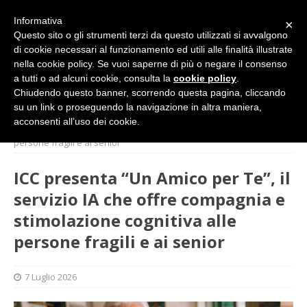
Informativa
×
Questo sito o gli strumenti terzi da questo utilizzati si avvalgono
di cookie necessari al funzionamento ed utili alle finalità illustrate
nella cookie policy. Se vuoi saperne di più o negare il consenso
a tutti o ad alcuni cookie, consulta la
cookie policy
.
Chiudendo questo banner, scorrendo questa pagina, cliccando
su un link o proseguendo la navigazione in altra maniera,
HOME
DIRITTI E SOCIETÀ
ICC presenta “Un Amico per
acconsenti all’uso dei cookie.
Te”, il servizio IA che offre compagnia e stimolazione cognitiva alle
persone fragili e ai senior
ICC presenta “Un Amico per Te”, il
servizio IA che offre compagnia e
stimolazione cognitiva alle
persone fragili e ai senior
7 Luglio 2026