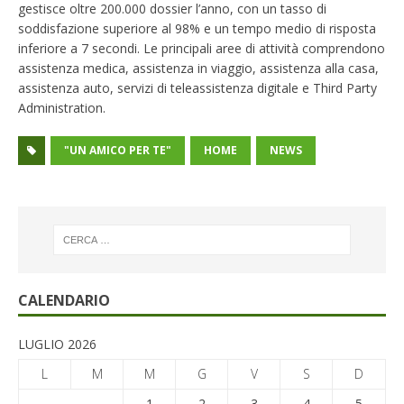
gestisce oltre 200.000 dossier l’anno, con un tasso di
soddisfazione superiore al 98% e un tempo medio di risposta
inferiore a 7 secondi. Le principali aree di attività comprendono
assistenza medica, assistenza in viaggio, assistenza alla casa,
assistenza auto, servizi di teleassistenza digitale e Third Party
Administration.
"UN AMICO PER TE"
HOME
NEWS
CALENDARIO
LUGLIO 2026
L
M
M
G
V
S
D
1
2
3
4
5