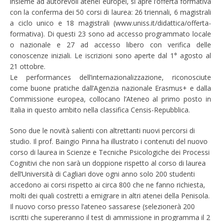
insieme ad autorevoli atenei europei, si apre l’offerta formativa
con la conferma dei 50 corsi di laurea: 26 triennali, 6 magistrali
a ciclo unico e 18 magistrali (www.uniss.it/didattica/offerta-
formativa). Di questi 23 sono ad accesso programmato locale
o nazionale e 27 ad accesso libero con verifica delle
conoscenze iniziali. Le iscrizioni sono aperte dal 1° agosto al
21 ottobre.
Le performances dell’internazionalizzazione, riconosciute
come buone pratiche dall’Agenzia nazionale Erasmus+ e dalla
Commissione europea, collocano l’Ateneo al primo posto in
Italia in questo ambito nella classifica Censis-Repubblica.
Sono due le novità salienti con altrettanti nuovi percorsi di
studio. Il prof. Baingio Pinna ha illustrato i contenuti del nuovo
corso di laurea in Scienze e Tecniche Psicologiche dei Processi
Cognitivi che non sarà un doppione rispetto al corso di laurea
dell’Università di Cagliari dove ogni anno solo 200 studenti
accedono ai corsi rispetto ai circa 800 che ne fanno richiesta,
molti dei quali costretti a emigrare in altri atenei della Penisola.
Il nuovo corso presso l’ateneo sassarese (selezionerà 200
iscritti che supereranno il test di ammissione in programma il 2