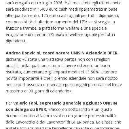
sarà erogato entro luglio 2026, è ai massimi degli ultimi anni e
sarà suddiviso in 1.400 euro cash medi riparametrati in base
all’inquadramento, 125 euro cash uguali per tutti i dipendenti,
con possibilità di ulteriore aumento del 17% se si sceglie la
fruizione tramite la piattaforma welfare e una speciale
erogazione di ulteriori 575 euro in welfare uguale per tutti i
dipendenti.
Andrea Bonvicini, coordinatore UNISIN Aziendale BPER
,
dichiara: «È stata una trattativa partita non con i migliori
auspici, nella quale pensiamo di avere ottenuto un buon
risultato, aumentando gli importi medi del 13,50%. Ulteriore
novità importante è che il premio aziendale non sarà ridotto
nel caso di assenza dal servizio per congedi parentali nel limite
massimo di 90 giorni di calendario».
Per
Valerio Fabi, segretario generale aggiunto UNISIN
con delega su BPER
, «l’accordo sottoscritto è un giusto
riconoscimento al lavoro svolto con grande professionalità
dalle Lavoratrici e dai Lavoratori di BPER banca. La sintesi che
è stata trovata ribadisce l’eccellente capacità di negoziazione