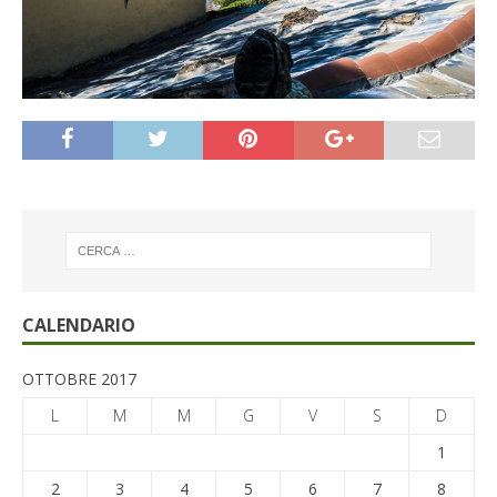
CALENDARIO
OTTOBRE 2017
L
M
M
G
V
S
D
1
2
3
4
5
6
7
8