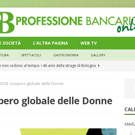
 E SOCIETÀ
L’ALTRA PAGINA
WEB TV
LTURA
SPETTACOLI
GASTRONOMIA
GALLERY
he non cedono al tempo: i 46 anni della strage di Bologna
2018. Sciopero globale delle Donne
n modello di equilibrio nel credito. Debiti più leggeri e rate sotto
NOMIA
pero globale delle Donne
e il credito: più finanziamenti della media nazionale, ma rate e
CAL
CONOMIA
MARZ
su num.16/2026 – Legge di Bilancio 2026 – Il nuovo limite di 5000
L