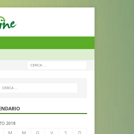
ENDARIO
O 2018
M
M
G
V
S
D