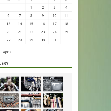
1
2
3
4
6
7
8
9
10
11
13
14
15
16
17
18
20
21
22
23
24
25
27
28
29
30
31
Apr »
LERY