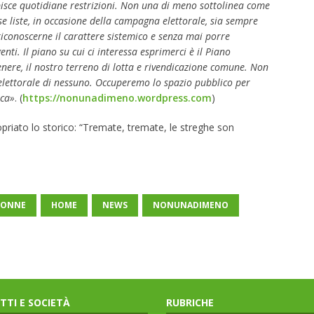
bisce quotidiane restrizioni
.
Non una di meno sottolinea come
rse liste, in occasione della campagna elettorale, sia sempre
riconoscerne il carattere sistemico e senza mai porre
nti. Il piano su cui ci interessa esprimerci è il Piano
nere, il nostro terreno di lotta e rivendicazione comune. Non
elettorale di nessuno. Occuperemo lo spazio pubblico per
ica»
. (
https://nonunadimeno.wordpress.com
)
iato lo storico: “Tremate, tremate, le streghe son
DONNE
HOME
NEWS
NONUNADIMENO
ITTI E SOCIETÀ
RUBRICHE