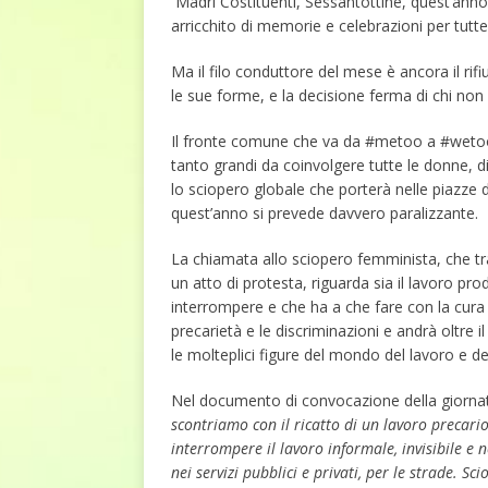
Madri Costituenti, Sessantottine, quest’anno 
arricchito di memorie e celebrazioni per tutte 
Ma il filo conduttore del mese è ancora il rifi
le sue forme, e la decisione ferma di chi non
Il fronte comune che va da #metoo a #wetoo
tanto grandi da coinvolgere tutte le donne, di 
lo sciopero globale che porterà nelle piazze 
quest’anno si prevede davvero paralizzante.
La chiamata allo sciopero femminista, che tra
un atto di protesta, riguarda sia il lavoro prod
interrompere e che ha a che fare con la cura 
precarietà e le discriminazioni e andrà oltre i
le molteplici figure del mondo del lavoro e de
Nel documento di convocazione della giornata
scontriamo con il ricatto di un lavoro precari
interrompere il lavoro informale, invisibile e
nei servizi pubblici e privati, per le strade.