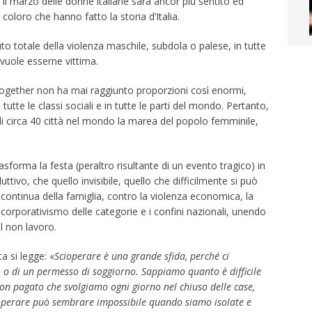
il marzo delle donne italiane sarà ancor più sentito ed
coloro che hanno fatto la storia d’Italia.
uto totale della violenza maschile, subdola o palese, in tutte
 vuole esserne vittima.
gether non ha mai raggiunto proporzioni così enormi,
tutte le classi sociali e in tutte le parti del mondo. Pertanto,
di circa 40 città nel mondo la marea del popolo femminile,
sforma la festa (peraltro risultante di un evento tragico) in
uttivo, che quello invisibile, quello che difficilmente si può
continua della famiglia, contro la violenza economica, la
l corporativismo delle categorie e i confini nazionali, unendo
l non lavoro.
 si legge: «
Scioperare è una grande sfida, perché ci
o o di un permesso di soggiorno. Sappiamo quanto è difficile
 non pagato che svolgiamo ogni giorno nel chiuso delle case,
 Scioperare può sembrare impossibile quando siamo isolate e