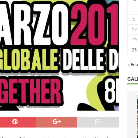
remi in denaro, ma anche i benefit aziendali
DIRITTI E SOCIETÀ
caregiver: la sfida quotidiana dell’assistenza tra ferie e rinunce
5
12
19
26
« Feb
GAL