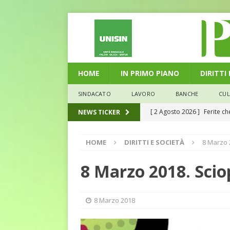
HOME
IN PRIMO PIANO
DIRITTI
SINDACATO
LAVORO
BANCHE
CU
[ 2 Agosto 2026 ]
Ferite c
NEWS TICKER
L'ALTRA PAGINA
HOME
DIRITTI E SOCIETÀ
8 Marzo 
[ 29 Luglio 2026 ]
Marche: u
la media nazionale
ECO
8 Marzo 2018. Scio
[ 28 Luglio 2026 ]
L’Umbria 
debiti sono più leggeri
E
8 Marzo 2018
[ 26 Luglio 2026 ]
Il Punto 