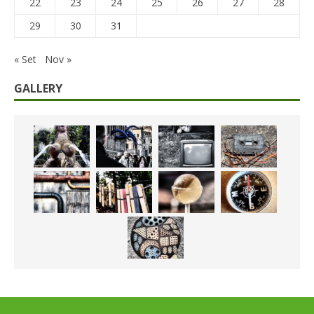
22
23
24
25
26
27
28
29
30
31
« Set
Nov »
GALLERY