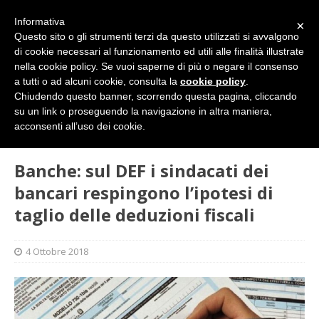
Informativa
×
Questo sito o gli strumenti terzi da questo utilizzati si avvalgono
di cookie necessari al funzionamento ed utili alle finalità illustrate
nella cookie policy. Se vuoi saperne di più o negare il consenso
a tutti o ad alcuni cookie, consulta la
cookie policy
.
Chiudendo questo banner, scorrendo questa pagina, cliccando
su un link o proseguendo la navigazione in altra maniera,
HOME
SINDACATO
Banche: sul DEF i sindacati dei
acconsenti all’uso dei cookie.
bancari respingono l’ipotesi di taglio delle deduzioni fiscali
Banche: sul DEF i sindacati dei
bancari respingono l’ipotesi di
taglio delle deduzioni fiscali
4 Ottobre 2018