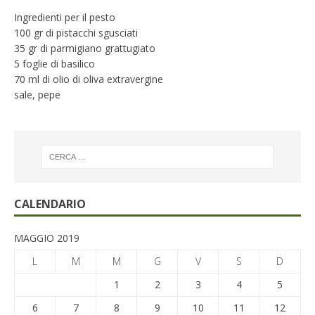
Ingredienti per il pesto
100 gr di pistacchi sgusciati
35 gr di parmigiano grattugiato
5 foglie di basilico
70 ml di olio di oliva extravergine
sale, pepe
CALENDARIO
MAGGIO 2019
L
M
M
G
V
S
D
1
2
3
4
5
6
7
8
9
10
11
12