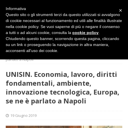
Informativa
×
Questo sito o gli strumenti terzi da questo utilizzati si avvalgono
di cookie necessari al funzionamento ed utili alle finalità illustrate
nella cookie policy. Se vuoi saperne di più o negare il consenso
a tutti o ad alcuni cookie, consulta la
cookie policy
.
Chiudendo questo banner, scorrendo questa pagina, cliccando
su un link o proseguendo la navigazione in altra maniera,
HOME
L'ALTRA PAGINA
UNISIN. Economia, lavoro, diritti
acconsenti all’uso dei cookie.
fondamentali, ambiente, innovazione tecnologica, Europa, se ne è
parlato a Napoli
UNISIN. Economia, lavoro, diritti
fondamentali, ambiente,
innovazione tecnologica, Europa,
se ne è parlato a Napoli
19 Giugno 2019