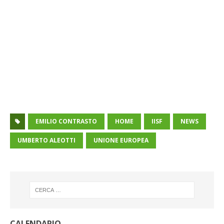
EMILIO CONTRASTO
HOME
IISF
NEWS
UMBERTO ALEOTTI
UNIONE EUROPEA
CALENDARIO