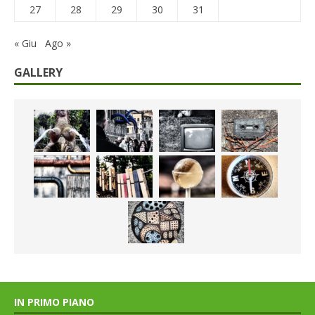
27
28
29
30
31
« Giu
Ago »
GALLERY
IN PRIMO PIANO