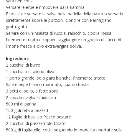
sarà ben cotta.
Versare le erbe e rimuovere dalla fiamma.
È possibile versare la salsa nella padella della pasta o versarla
direttamente sopra le porzioni. Condire con Parmigiano
grattugiato.
Servire con un’insalata di rucola, radicchio, cipolla rossa
finemente tritata e capperi, aggiungere un goccio di succo di
limone fresco e olio extravergine doliva.
Ingredienti
2 cucchiai di burro
1 cucchiaio di olio di oliva
1 porro grande, solo parti bianche, finemente tritato
Sale e pepe bianco macinato, quanto basta
3 petti di pollo, a fette sottili
2 spicchi d’aglio schiacciati
500 ml di panna
150 g di feta a pezzetti
12 foglie di basilico fresco pestate
2 cucchiai di prezzemolo tritato
500 g di tagliatelle, cotte seguendo le modalità riportate sulla