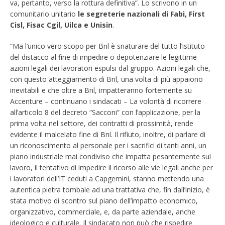
va, pertanto, verso la rottura definitiva”. Lo scrivono in un
comunitario unitario
le segreterie nazionali di Fabi, First
Cisl, Fisac Cgil, Uilca e Unisin
.
“Ma l’unico vero scopo per Bnl è snaturare del tutto l’istituto
del distacco al fine di impedire o depotenziare le legittime
azioni legali dei lavoratori espulsi dal gruppo. Azioni legali che,
con questo atteggiamento di Bnl, una volta di più appaiono
inevitabili e che oltre a Bnl, impatteranno fortemente su
Accenture – continuano i sindacati – La volontà di ricorrere
all’articolo 8 del decreto “Sacconi” con l’applicazione, per la
prima volta nel settore, dei contratti di prossimità, rende
evidente il malcelato fine di Bnl. Il rifiuto, inoltre, di parlare di
un riconoscimento al personale per i sacrifici di tanti anni, un
piano industriale mai condiviso che impatta pesantemente sul
lavoro, il tentativo di impedire il ricorso alle vie legali anche per
i lavoratori dell’IT ceduti a Capgemini, stanno mettendo una
autentica pietra tombale ad una trattativa che, fin dall’inizio, è
stata motivo di scontro sul piano dell’impatto economico,
organizzativo, commerciale, e, da parte aziendale, anche
ideologico e culturale. Il sindacato non può che rispedire