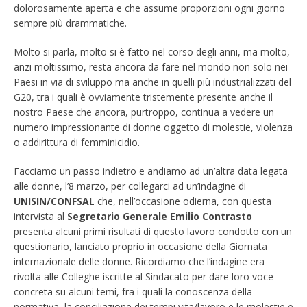
dolorosamente aperta e che assume proporzioni ogni giorno
sempre più drammatiche.
Molto si parla, molto si è fatto nel corso degli anni, ma molto,
anzi moltissimo, resta ancora da fare nel mondo non solo nei
Paesi in via di sviluppo ma anche in quelli più industrializzati del
G20, tra i quali è ovviamente tristemente presente anche il
nostro Paese che ancora, purtroppo, continua a vedere un
numero impressionante di donne oggetto di molestie, violenza
o addirittura di femminicidio.
Facciamo un passo indietro e andiamo ad un’altra data legata
alle donne, l’8 marzo, per collegarci ad un’indagine di
UNISIN/CONFSAL
che, nell’occasione odierna, con questa
intervista al
Segretario Generale Emilio Contrasto
presenta alcuni primi risultati di questo lavoro condotto con un
questionario, lanciato proprio in occasione della Giornata
internazionale delle donne. Ricordiamo che l’indagine era
rivolta alle Colleghe iscritte al Sindacato per dare loro voce
concreta su alcuni temi, fra i quali la conoscenza della
normativa, la conciliazione dei tempi vita/lavoro e le molestie e