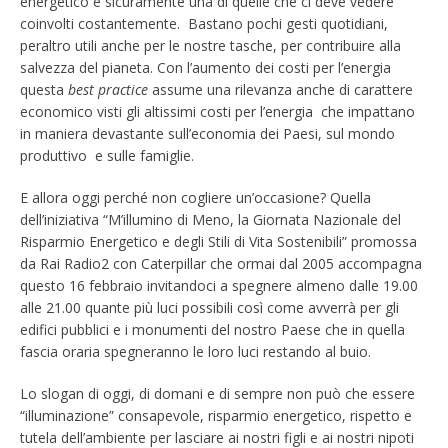
energetico è sicuramente una di quelle che ci deve vedere
coinvolti costantemente. Bastano pochi gesti quotidiani,
peraltro utili anche per le nostre tasche, per contribuire alla
salvezza del pianeta. Con l’aumento dei costi per l’energia
questa
best practice
assume una rilevanza anche di carattere
economico visti gli altissimi costi per l’energia che impattano
in maniera devastante sull’economia dei Paesi, sul mondo
produttivo e sulle famiglie.
E allora oggi perché non cogliere un’occasione? Quella
dell’iniziativa “M’illumino di Meno, la Giornata Nazionale del
Risparmio Energetico e degli Stili di Vita Sostenibili” promossa
da Rai Radio2 con Caterpillar che ormai dal 2005 accompagna
questo 16 febbraio invitandoci a spegnere almeno dalle 19.00
alle 21.00 quante più luci possibili così come avverrà per gli
edifici pubblici e i monumenti del nostro Paese che in quella
fascia oraria spegneranno le loro luci restando al buio.
Lo slogan di oggi, di domani e di sempre non può che essere
“illuminazione” consapevole, risparmio energetico, rispetto e
tutela dell’ambiente per lasciare ai nostri figli e ai nostri nipoti