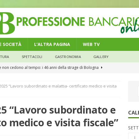
 E SOCIETÀ
L’ALTRA PAGINA
WEB TV
LTURA
SPETTACOLI
GASTRONOMIA
GALLERY
he non cedono al tempo: i 46 anni della strage di Bologna
-2025 “Lavoro subordinato e malattia- certificato medico e visita
n modello di equilibrio nel credito. Debiti più leggeri e rate sotto
NOMIA
025 “Lavoro subordinato e
e il credito: più finanziamenti della media nazionale, ma rate e
CAL
to medico e visita fiscale”
CONOMIA
SETT
su num.16/2026 – Legge di Bilancio 2026 – Il nuovo limite di 5000
L