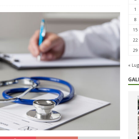
remi in denaro, ma anche i benefit aziendali
DIRITTI E SOCIETÀ
1
caregiver: la sfida quotidiana dell’assistenza tra ferie e rinunce
8
15
22
29
« Lug
GAL