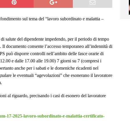
fondimento sul tema del “lavoro subordinato e malattia –
ato di salute del dipendente impedendo, per il periodo di tempo
va. Il documento consente l’accesso temporaneo all’indennità di
S può disporre controlli nell’ambito delle fasce orarie di
e 12.00 e dalle 17.00 alle 19.00) 7 giorni su 7 (compresi i
e pertanto anche per i sabati e le domeniche ricadenti nel
gnalare le eventuali “agevolazioni” che esonerano il lavoratore
à.
ioni al riguardo, precisando i casi di esonero del lavoratore
-num-17-2025-lavoro-subordinato-e-malattia-certificato-