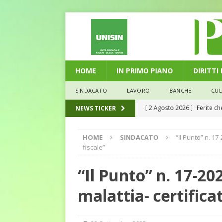
HOME
IN PRIMO PIANO
DIRITTI
SINDACATO
LAVORO
BANCHE
CU
[ 2 Agosto 2026 ]
Ferite c
NEWS TICKER
L'ALTRA PAGINA
HOME
SINDACATO
“Il Punto” n. 17
[ 29 Luglio 2026 ]
Marche: u
fiscale”
la media nazionale
ECO
“Il Punto” n. 17-2
[ 28 Luglio 2026 ]
L’Umbria 
malattia- certifica
debiti sono più leggeri
E
[ 26 Luglio 2026 ]
Il Punto 