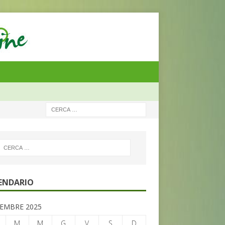
ENDARIO
EMBRE 2025
M
M
G
V
S
D