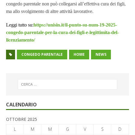
congedo parentale non può collegarsi all’effettiva cura dei figli,
ma allo svolgimento di altre attività lavorative.
Leggi tutto su:
https://unisin.it/il-punto-su-num-19-2025-
congedo-parentale-per-la-cura-dei-figli-e-legittimita-del-
licenziamento/
CONGEDO PARENTALE
HOME
NEWS
CALENDARIO
OTTOBRE 2025
L
M
M
G
V
S
D