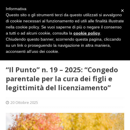
Informativa
×
Questo sito o gli strumenti terzi da questo utilizzati si avvalgono
di cookie necessari al funzionamento ed utili alle finalità illustrate
nella cookie policy. Se vuoi saperne di più o negare il consenso
a tutti o ad alcuni cookie, consulta la
cookie policy
.
Chiudendo questo banner, scorrendo questa pagina, cliccando
su un link o proseguendo la navigazione in altra maniera,
HOME
SINDACATO
“Il Punto” n. 19 – 2025: “Congedo
acconsenti all’uso dei cookie.
parentale per la cura dei figli e legittimità del licenziamento”
“Il Punto” n. 19 – 2025: “Congedo
parentale per la cura dei figli e
legittimità del licenziamento”
20 Ottobre 2025