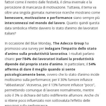
fattori come il rientro dalle festività, il clima invernale e la
percezione di mancanza di motivazione. Tuttavia, il tema va
oltre una singola giornata: numerose ricerche mostrano come
benessere, motivazione e performance
siano sempre più
interconnessi nel mondo del lavoro
. Quanto quindi questa
data simbolica riflette davvero lo stato d’animo dei lavoratori
italiani?
In occasione del Blue Monday,
The Adecco Group
ha
promosso una survey per
indagare l’impatto dello stato
d’animo sulla produttività lavorativa
. I risultati parlano
chiaro:
per l’84% dei lavoratori italiani la produttività
dipende dal proprio stato d’animo
. In particolare, il
54%
afferma di dare il meglio quando si sente
psicologicamente bene
, ovvero che lo stato d’animo incide
moltissimo sulla performance; per il 30% l’umore influisce
“abbastanza”. Viceversa, per il 13% l’umore influisce “poco”,
permettendo comunque di lavorare normalmente, mentre
solo il 3% si dichiara del tutto indifferente all’umore. Anche chi
si ritiene poco influenzato non sottovaluta l’effetto delle
emozioni sulla performance.