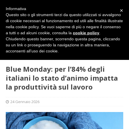
Informativa
×
Questo sito o gli strumenti terzi da questo utilizzati si avvalgono
di cookie necessari al funzionamento ed utili alle finalità illustrate
nella cookie policy. Se vuoi saperne di più o negare il consenso
a tutti o ad alcuni cookie, consulta la
cookie policy
.
Chiudendo questo banner, scorrendo questa pagina, cliccando
su un link o proseguendo la navigazione in altra maniera,
HOME
DIRITTI E SOCIETÀ
Blue Monday: per l’84% degli
acconsenti all’uso dei cookie.
italiani lo stato d’animo impatta la produttività sul lavoro
Blue Monday: per l’84% degli
italiani lo stato d’animo impatta
la produttività sul lavoro
24 Gennaio 2026