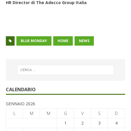
HR Director di The Adecco Group Italia
.
BLUE MONDAY
HOME
NEWS
CALENDARIO
GENNAIO 2026
L
M
M
G
V
S
D
1
2
3
4