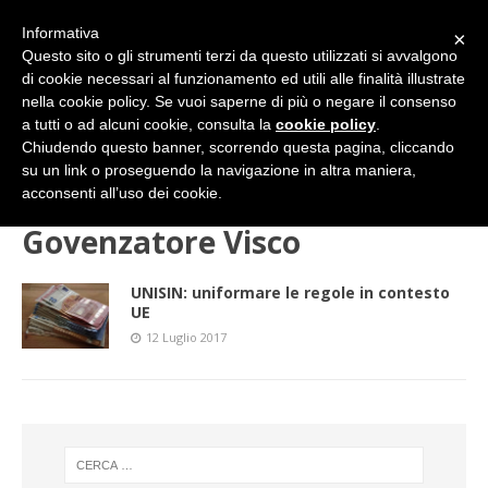
Informativa
×
Questo sito o gli strumenti terzi da questo utilizzati si avvalgono
di cookie necessari al funzionamento ed utili alle finalità illustrate
nella cookie policy. Se vuoi saperne di più o negare il consenso
a tutti o ad alcuni cookie, consulta la
cookie policy
.
Chiudendo questo banner, scorrendo questa pagina, cliccando
su un link o proseguendo la navigazione in altra maniera,
HOME
Govenzatore Visco
acconsenti all’uso dei cookie.
Govenzatore Visco
UNISIN: uniformare le regole in contesto
UE
12 Luglio 2017