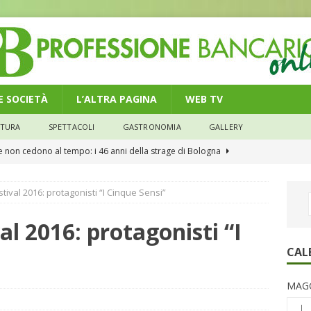
 E SOCIETÀ
L’ALTRA PAGINA
WEB TV
LTURA
SPETTACOLI
GASTRONOMIA
GALLERY
he non cedono al tempo: i 46 anni della strage di Bologna
stival 2016: protagonisti “I Cinque Sensi”
n modello di equilibrio nel credito. Debiti più leggeri e rate sotto
NOMIA
al 2016: protagonisti “I
e il credito: più finanziamenti della media nazionale, ma rate e
CAL
CONOMIA
MAGG
su num.16/2026 – Legge di Bilancio 2026 – Il nuovo limite di 5000
L