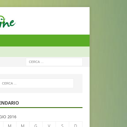
ENDARIO
IO 2016
M
M
G
V
S
D