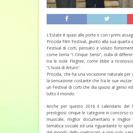
L’Estate è quasi alle porte e con i primi assa
Procida Film Festival, giunto alla sua quarta e
Festival di corti, pensato e voluto fortemen
come tema “I Cinque Sensi”, nulla di different
tra le isole Flegree, come ebbe a riconosc
“L’Isola di Arturo”.
Procida, che ha una vocazione naturale per il
la sensazione costante che tra le sue viuzze 
un Festival di corti che dia spazio al genio ed
tutto il mondo.
Anche per questo 2016 il calendario del 
prestigiosi: cinque le categorie in concorso 
musicale, miglior documentario e miglior 
tematica sociale ed una riguardante lo sport
dal mondo dello spettacolo e non solo saran