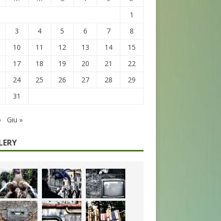
1
3
4
5
6
7
8
10
11
12
13
14
15
17
18
19
20
21
22
24
25
26
27
28
29
31
o
Giu »
LERY