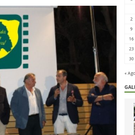
remi in denaro, ma anche i benefit aziendali
DIRITTI E SOCIETÀ
caregiver: la sfida quotidiana dell’assistenza tra ferie e rinunce
2
9
16
23
30
« Ag
GAL