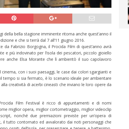
ggi della bella stagione imminente ritorna anche quest’anno il
dizione e che si terrà dal 7 all’11 giugno 2016.
te da Fabrizio Borgogna, il Procida Film di quest’anno avrà
e e più indovinato per l’isola dei pescatori, piccolo gioiello
ere anche Elsa Morante che lì ambientò il suo capolavoro
 cinema, con i suoi paesaggi, le case dai colori sgargianti e
il tempo si sia fermato, è lo scenario ideale per ambientare
 alla creatività di acerbi cineasti che inviano le loro opere da
Procida Film Festival è ricco di appuntamenti e di nomi
come miglior opera, miglior cortometraggio, miglior videoclip
script, nonché due premiazioni previste per un’opera di
, il tutto contornato ed avvalorato dai noti personaggi che
no ospiti dell’isola, per presenziare e tenere a battesimo,