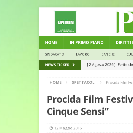
HOME
IN PRIMO PIANO
DIRITTI
SINDACATO
LAVORO
BANCHE
CU
[ 2 Agosto 2026 ]
Ferite c
NEWS TICKER
L'ALTRA PAGINA
HOME
SPETTACOLI
Procida Film Fe
[ 29 Luglio 2026 ]
Marche: u
la media nazionale
ECO
Procida Film Festiv
[ 28 Luglio 2026 ]
L’Umbria 
Cinque Sensi”
debiti sono più leggeri
E
[ 26 Luglio 2026 ]
Il Punto 
12 Maggio 2016