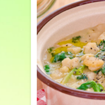
euro riguarda, non solo i p
[ 6 Agosto 2026 ]
Estate e 
DIRITTI E SOCIETÀ