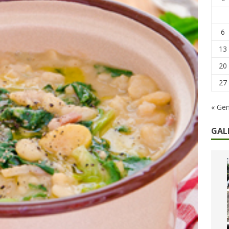
remi in denaro, ma anche i benefit aziendali
DIRITTI E SOCIETÀ
caregiver: la sfida quotidiana dell’assistenza tra ferie e rinunce
6
13
20
27
« Ge
GAL