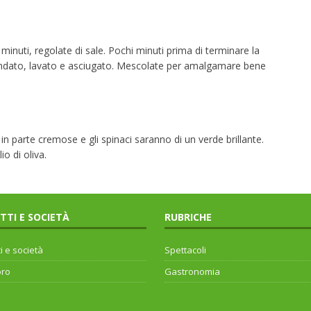
 minuti, regolate di sale. Pochi minuti prima di terminare la
ondato, lavato e asciugato. Mescolate per amalgamare bene
in parte cremose e gli spinaci saranno di un verde brillante.
io di oliva.
ITTI E SOCIETÀ
RUBRICHE
ti e società
Spettacoli
oro
Gastronomia