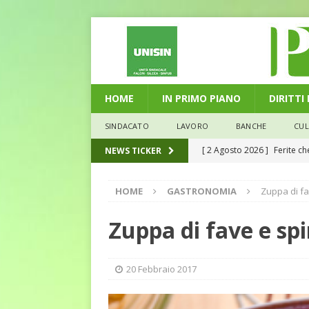
HOME
IN PRIMO PIANO
DIRITTI
SINDACATO
LAVORO
BANCHE
CU
[ 2 Agosto 2026 ]
Ferite c
NEWS TICKER
L'ALTRA PAGINA
HOME
GASTRONOMIA
Zuppa di fa
[ 29 Luglio 2026 ]
Marche: u
la media nazionale
ECO
Zuppa di fave e spi
[ 28 Luglio 2026 ]
L’Umbria 
debiti sono più leggeri
E
20 Febbraio 2017
[ 26 Luglio 2026 ]
Il Punto 