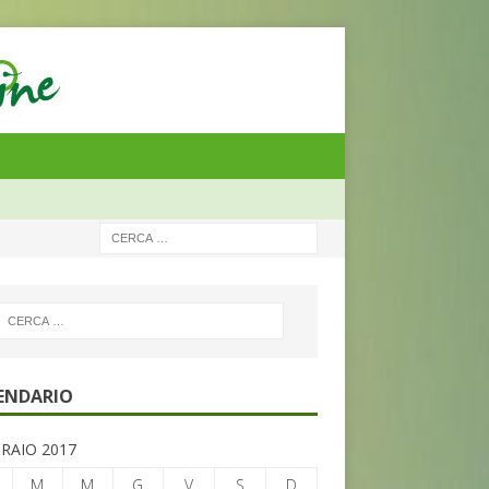
ENDARIO
RAIO 2017
M
M
G
V
S
D