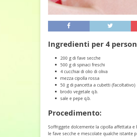
Ingredienti per 4 person
200 g
di
fave secche
500 g
di
spinaci freschi
4 cucchiai
di
olio di oliva
mezza
cipolla rossa
50 g
di
pancetta a cubetti (facoltativo)
brodo vegetale
q.b.
sale e pepe
q.b.
Procedimento:
Soffriggete dolcemente la cipolla affettata 
le fave secche e mescolate qualche istante pe