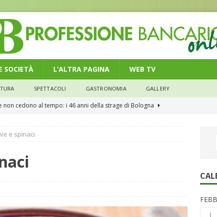
 E SOCIETÀ
L’ALTRA PAGINA
WEB TV
LTURA
SPETTACOLI
GASTRONOMIA
GALLERY
he non cedono al tempo: i 46 anni della strage di Bologna
ve e spinaci
n modello di equilibrio nel credito. Debiti più leggeri e rate sotto
NOMIA
naci
e il credito: più finanziamenti della media nazionale, ma rate e
CAL
CONOMIA
FEBB
su num.16/2026 – Legge di Bilancio 2026 – Il nuovo limite di 5000
L