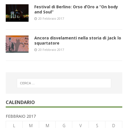
Festival di Berlino: Orso dʼOro a “On body
and Soul”
20 Febbraio 2017
Ancora disvelamenti nella storia di Jack lo
squartatore
20 Febbraio 2017
CALENDARIO
FEBBRAIO 2017
L
M
M
G
V
S
D