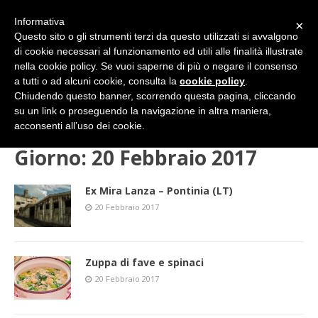
Informativa
×
Questo sito o gli strumenti terzi da questo utilizzati si avvalgono
di cookie necessari al funzionamento ed utili alle finalità illustrate
nella cookie policy. Se vuoi saperne di più o negare il consenso
a tutti o ad alcuni cookie, consulta la
cookie policy
.
Chiudendo questo banner, scorrendo questa pagina, cliccando
su un link o proseguendo la navigazione in altra maniera,
HOME
2017
FEBBRAIO
20 (lunedì)
acconsenti all’uso dei cookie.
Giorno:
20 Febbraio 2017
Ex Mira Lanza – Pontinia (LT)
20 Febbraio 2017
Zuppa di fave e spinaci
20 Febbraio 2017