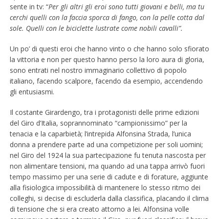
sente in tv: “
P
er gli altri gli eroi sono tutti giovani e belli, ma tu
cerchi quelli con la faccia sporca di fango, con la pelle cotta dal
sole. Quelli con le biciclette lustrate come nobili cavalli
”.
Un po’ di questi eroi che hanno vinto o che hanno solo sfiorato
la vittoria e non per questo hanno perso la loro aura di gloria,
sono entrati nel nostro immaginario collettivo di popolo
italiano, facendo scalpore, facendo da esempio, accendendo
gli entusiasmi.
Il costante Girardengo, tra i protagonisti delle prime edizioni
del Giro d’Italia, soprannominato “campionissimo” per la
tenacia e la caparbietà; l’intrepida Alfonsina Strada, l’unica
donna a prendere parte ad una competizione per soli uomini;
nel Giro del 1924 la sua partecipazione fu tenuta nascosta per
non alimentare tensioni, ma quando ad una tappa arrivò fuori
tempo massimo per una serie di cadute e di forature, aggiunte
alla fisiologica impossibilità di mantenere lo stesso ritmo dei
colleghi, si decise di escluderla dalla classifica, placando il clima
di tensione che si era creato attorno a lei. Alfonsina volle