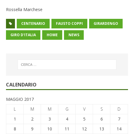
Rossella Marchese
CENTENARIO
FAUSTO COPPI
GIRARDENGO
GIRO D'ITALIA
HOME
NEWS
CALENDARIO
MAGGIO 2017
L
M
M
G
V
S
D
1
2
3
4
5
6
7
8
9
10
11
12
13
14