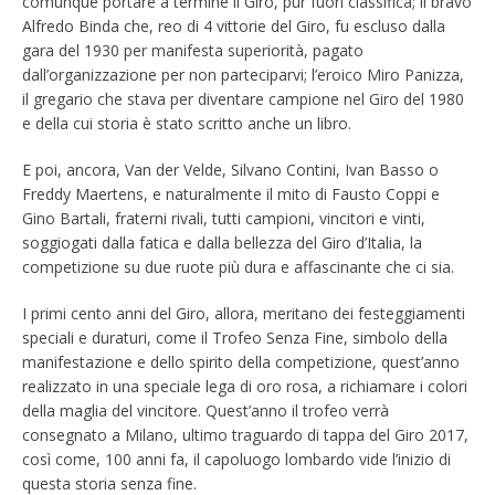
comunque portare a termine il Giro, pur fuori classifica; il bravo
Alfredo Binda che, reo di 4 vittorie del Giro, fu escluso dalla
gara del 1930 per manifesta superiorità, pagato
dall’organizzazione per non parteciparvi; l’eroico Miro Panizza,
il gregario che stava per diventare campione nel Giro del 1980
e della cui storia è stato scritto anche un libro.
E poi, ancora, Van der Velde, Silvano Contini, Ivan Basso o
Freddy Maertens, e naturalmente il mito di Fausto Coppi e
Gino Bartali, fraterni rivali, tutti campioni, vincitori e vinti,
soggiogati dalla fatica e dalla bellezza del Giro d’Italia, la
competizione su due ruote più dura e affascinante che ci sia.
I primi cento anni del Giro, allora, meritano dei festeggiamenti
speciali e duraturi, come il Trofeo Senza Fine, simbolo della
manifestazione e dello spirito della competizione, quest’anno
realizzato in una speciale lega di oro rosa, a richiamare i colori
della maglia del vincitore. Quest’anno il trofeo verrà
consegnato a Milano, ultimo traguardo di tappa del Giro 2017,
così come, 100 anni fa, il capoluogo lombardo vide l’inizio di
questa storia senza fine.