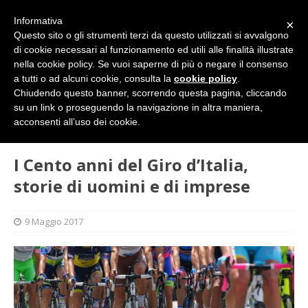
Informativa
×
Questo sito o gli strumenti terzi da questo utilizzati si avvalgono
di cookie necessari al funzionamento ed utili alle finalità illustrate
nella cookie policy. Se vuoi saperne di più o negare il consenso
a tutti o ad alcuni cookie, consulta la
cookie policy
.
Chiudendo questo banner, scorrendo questa pagina, cliccando
su un link o proseguendo la navigazione in altra maniera,
HOME
L'ALTRA PAGINA
I Cento anni del Giro d’Italia,
acconsenti all’uso dei cookie.
storie di uomini e di imprese
I Cento anni del Giro d’Italia,
storie di uomini e di imprese
9 Maggio 2017