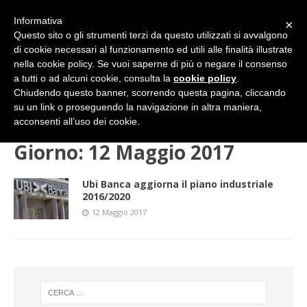
Informativa
×
Questo sito o gli strumenti terzi da questo utilizzati si avvalgono
di cookie necessari al funzionamento ed utili alle finalità illustrate
nella cookie policy. Se vuoi saperne di più o negare il consenso
a tutti o ad alcuni cookie, consulta la
cookie policy
.
Chiudendo questo banner, scorrendo questa pagina, cliccando
su un link o proseguendo la navigazione in altra maniera,
HOME
2017
MAGGIO
12 (venerdì)
acconsenti all’uso dei cookie.
Giorno:
12 Maggio 2017
Ubi Banca aggiorna il piano industriale
2016/2020
12 Maggio 2017