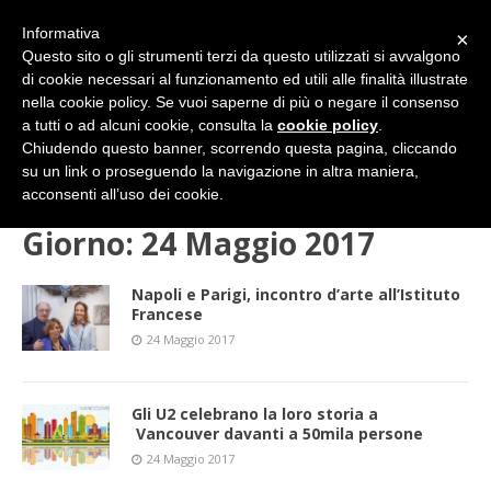
Informativa
×
Questo sito o gli strumenti terzi da questo utilizzati si avvalgono
di cookie necessari al funzionamento ed utili alle finalità illustrate
nella cookie policy. Se vuoi saperne di più o negare il consenso
a tutti o ad alcuni cookie, consulta la
cookie policy
.
Chiudendo questo banner, scorrendo questa pagina, cliccando
su un link o proseguendo la navigazione in altra maniera,
HOME
2017
MAGGIO
24 (mercoledì)
acconsenti all’uso dei cookie.
Giorno:
24 Maggio 2017
Napoli e Parigi, incontro d’arte all’Istituto
Francese
24 Maggio 2017
Gli U2 celebrano la loro storia a
Vancouver davanti a 50mila persone
24 Maggio 2017