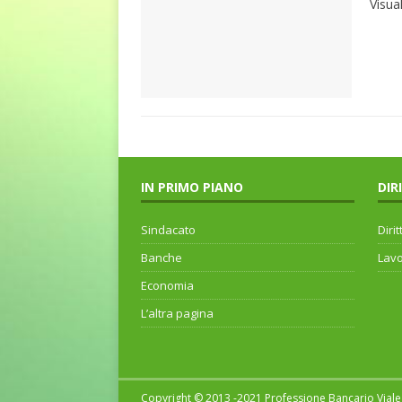
Visua
IN PRIMO PIANO
DIR
Sindacato
Dirit
Banche
Lav
Economia
L’altra pagina
Copyright © 2013 -2021 Professione Bancario Viale 