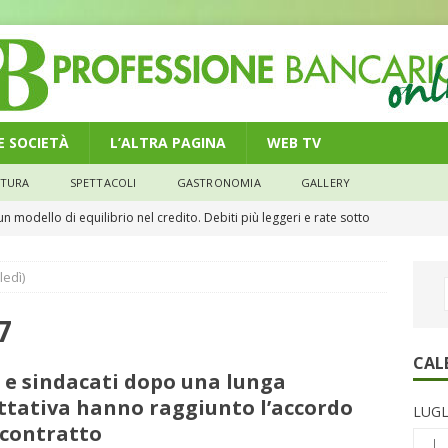
 E SOCIETÀ
L’ALTRA PAGINA
WEB TV
LTURA
SPETTACOLI
GASTRONOMIA
GALLERY
n modello di equilibrio nel credito. Debiti più leggeri e rate sotto
NOMIA
ledì)
e il credito: più finanziamenti della media nazionale, ma rate e
CONOMIA
7
su num.16/2026 – Legge di Bilancio 2026 – Il nuovo limite di 5000
CAL
 e sindacati dopo una lunga
remi in denaro, ma anche i benefit aziendali
DIRITTI E SOCIETÀ
ttativa hanno raggiunto l’accordo
LUGL
ersi la spiaggia senza mettere a rischio la salute oculare
 contratto
L