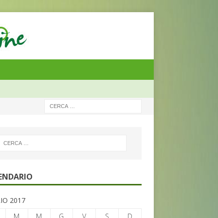
ENDARIO
IO 2017
M
M
G
V
S
D