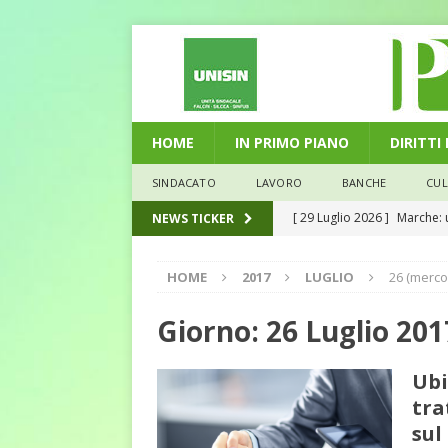
HOME
IN PRIMO PIANO
DIRITTI
SINDACATO
LAVORO
BANCHE
CU
[ 29 Luglio 2026 ]
Marche: u
NEWS TICKER
la media nazionale
ECO
HOME
2017
LUGLIO
26 (merco
[ 28 Luglio 2026 ]
L’Umbria 
debiti sono più leggeri
E
Giorno:
26 Luglio 201
[ 26 Luglio 2026 ]
Il Punto 
Ubi
euro riguarda, non solo i p
tra
[ 25 Luglio 2026 ]
Come god
sul