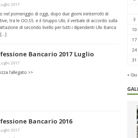
Luglio 2017
he non cedono al tempo: i 46 anni della strage di Bologna
to nel pomeriggio di oggi, dopo due giorni ininterrotti di
3
tive, tra le OO.SS. e il Gruppo Ubi, il verbale di accordo sulla
attazione di secondo livello per tutti i dipendenti Ubi Banca
10
i
[…]
17
24
fessione Bancario 2017 Luglio
31
Luglio 2017
izza l’allegato >>
« Giu
GAL
fessione Bancario 2016
Luglio 2017