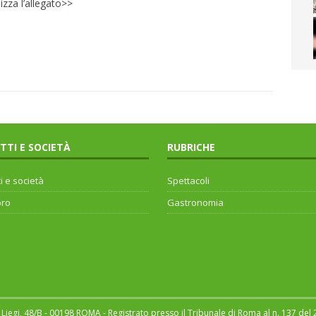
lizza l’allegato>>
ITTI E SOCIETÀ
RUBRICHE
ti e società
Spettacoli
oro
Gastronomia
Liegi, 48/B - 00198 ROMA - Registrato presso il Tribunale di Roma al n. 137 del