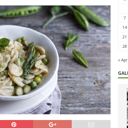
remi in denaro, ma anche i benefit aziendali
DIRITTI E SOCIETÀ
caregiver: la sfida quotidiana dell’assistenza tra ferie e rinunce
7
14
21
28
« Apr
GAL