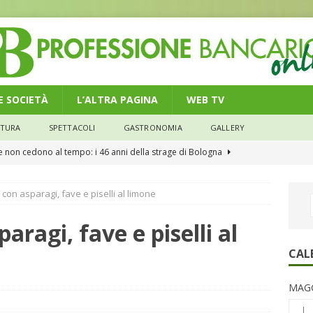
 E SOCIETÀ
L’ALTRA PAGINA
WEB TV
LTURA
SPETTACOLI
GASTRONOMIA
GALLERY
he non cedono al tempo: i 46 anni della strage di Bologna
 con asparagi, fave e piselli al limone
n modello di equilibrio nel credito. Debiti più leggeri e rate sotto
NOMIA
aragi, fave e piselli al
e il credito: più finanziamenti della media nazionale, ma rate e
CAL
CONOMIA
MAGG
su num.16/2026 – Legge di Bilancio 2026 – Il nuovo limite di 5000
L