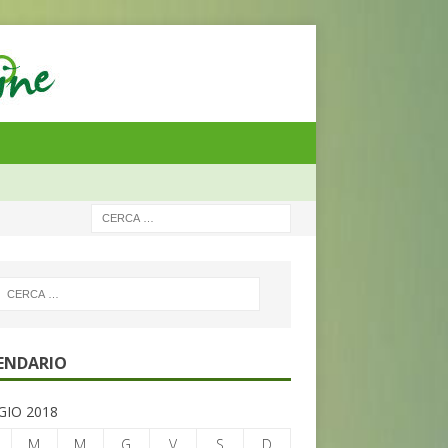
ENDARIO
IO 2018
M
M
G
V
S
D