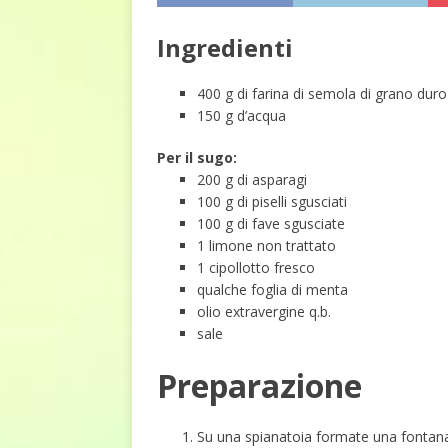
Ingredienti
400 g di farina di semola di grano duro
150 g d’acqua
Per il sugo:
200 g di asparagi
100 g di piselli sgusciati
100 g di fave sgusciate
1 limone non trattato
1 cipollotto fresco
qualche foglia di menta
olio extravergine q.b.
sale
Preparazione
Su una spianatoia formate una fontana