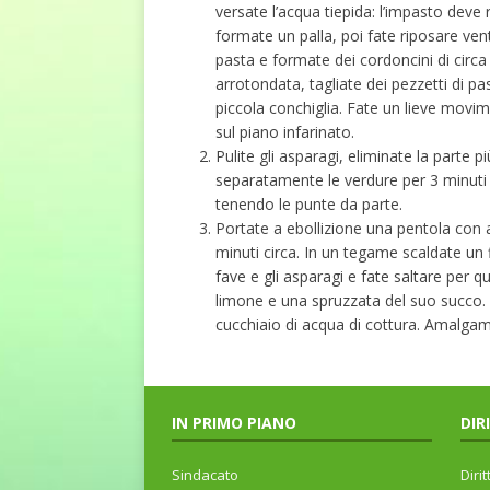
versate l’acqua tiepida: l’impasto de
formate un palla, poi fate riposare ve
pasta e formate dei cordoncini di circa 
arrotondata, tagliate dei pezzetti di pa
piccola conchiglia. Fate un lieve movime
sul piano infarinato.
Pulite gli asparagi, eliminate la parte 
separatamente le verdure per 3 minuti i
tenendo le punte da parte.
Portate a ebollizione una pentola con 
minuti circa. In un tegame scaldate un filo
fave e gli asparagi e fate saltare per 
limone e una spruzzata del suo succo. U
cucchiaio di acqua di cottura. Amalgam
IN PRIMO PIANO
DIR
Sindacato
Dirit