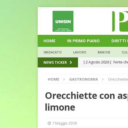
HOME
IN PRIMO PIANO
DIRITTI
SINDACATO
LAVORO
BANCHE
CU
[ 2 Agosto 2026 ]
Ferite c
NEWS TICKER
L'ALTRA PAGINA
HOME
GASTRONOMIA
Orecchiette
[ 29 Luglio 2026 ]
Marche: u
la media nazionale
ECO
Orecchiette con asp
[ 28 Luglio 2026 ]
L’Umbria 
limone
debiti sono più leggeri
E
[ 26 Luglio 2026 ]
Il Punto 
7 Maggio 2018