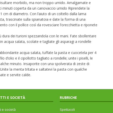
ve risultare morbido, ma non troppo umido. Amalgamate e
nti minuti coperta da un canovaccio umido Riprendete la
1 cm di diametro. Con l’aiuto di un coltello dalla lama
sta, trascinate sulla spianatoia e date la forma di una
nto con il pollice così da rovesciare l’orecchietta e riponete
più dura dei turioni spezzandola con le mani. Fate sbollentare
n acqua salata, scolate e tagliate gli asparagi a rondelle
abbondante acqua salata, tuffate la pasta e cuocetela per 4
 d’olio e il cipollotto tagliato a rondelle; unite i piselli, le
qualche minuto. Insaporite con una spolverata di zeste di
nite la menta tritata e saltatevi la pasta con qualche
ate e servite calde.
ITTI E SOCIETÀ
RUBRICHE
ti e società
Spettacoli