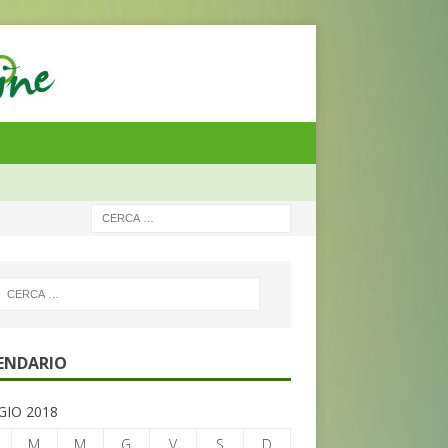
ENDARIO
IO 2018
M
M
G
V
S
D