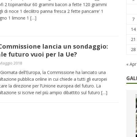
remi in denaro, ma anche i benefit aziendali
DIRITTI E SOCIETÀ
ofi 2 topinambur 60 grammi bacon a fette 120 grammi
gli di noce 1 decilitro panna fresca 2 fette pancarre’ 1
caregiver: la sfida quotidiana dell’assistenza tra ferie e rinunce
gno 1 limone 1
[…]
7
14
21
Commissione lancia un sondaggio:
28
le futuro vuoi per la Ue?
Maggio 2018
« Apr
 Giornata dell’Europa, la Commissione ha lanciato una
GAL
ltazione pubblica online in cui chiede a tutti gli europei
icare la direzione per l’Unione europea del futuro. La
ltazione si iscrive nel più ampio dibattito sul futuro
[…]