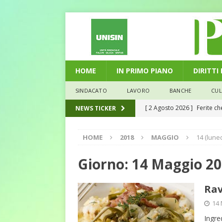
HOME
IN PRIMO PIANO
DIRITTI
SINDACATO
LAVORO
BANCHE
CU
[ 2 Agosto 2026 ]
Ferite c
NEWS TICKER
L'ALTRA PAGINA
HOME
2018
MAGGIO
14 (luned
[ 29 Luglio 2026 ]
Marche: u
la media nazionale
ECO
Giorno:
14 Maggio 2
[ 28 Luglio 2026 ]
L’Umbria 
Rav
debiti sono più leggeri
E
14 
[ 26 Luglio 2026 ]
Il Punto 
Ingre