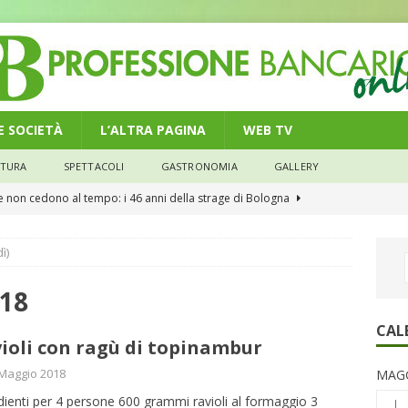
 E SOCIETÀ
L’ALTRA PAGINA
WEB TV
LTURA
SPETTACOLI
GASTRONOMIA
GALLERY
he non cedono al tempo: i 46 anni della strage di Bologna
ì)
n modello di equilibrio nel credito. Debiti più leggeri e rate sotto
NOMIA
018
e il credito: più finanziamenti della media nazionale, ma rate e
CAL
ioli con ragù di topinambur
CONOMIA
Maggio 2018
MAGG
su num.16/2026 – Legge di Bilancio 2026 – Il nuovo limite di 5000
dienti per 4 persone 600 grammi ravioli al formaggio 3
L