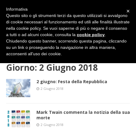
Informativa
×
Questo sito o gli strumenti terzi da questo utilizzati si avvalgono
di cookie necessari al funzionamento ed utili alle finalità illustrate
nella cookie policy. Se vuoi saperne di più o negare il consenso
a tutti o ad alcuni cookie, consulta la
cookie policy
.
Chiudendo questo banner, scorrendo questa pagina, cliccando
su un link o proseguendo la navigazione in altra maniera,
HOME
2018
GIUGNO
02 (sabato)
acconsenti all’uso dei cookie.
Giorno:
2 Giugno 2018
2 giugno: Festa della Repubblica
2 Giugno 2018
Mark Twain commenta la notizia della sua
morte
2 Giugno 2018