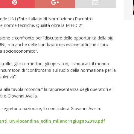
Sede UNI (Ente Italiano di Normazione) l’incontro
e norme tecniche. Qualità oltre la MiFID 2”.
sione e confronto per “discutere delle opportunità della più
I, ma anche delle condizioni necessarie affinché il loro
tema socioeconomico”.
trollo, gli intermediari, gli operatori, i sindacati, il mondo
consumatori di “confrontarsi sul ruolo della normazione per la
sulenza”.
rà alla tavola rotonda “ la rappresentanza degli operatori e i
i e Giovanni Avella.
i, segretario nazionale, lo concluderà Giovanni Avella.
venti_UNI/locandina_edfin_milano11giugno2018.pdf