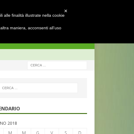
×
alle finalità illustrate nella cookie
ltra maniera, acconsenti all’uso
ENDARIO
NO 2018
M
M
G
V
S
D