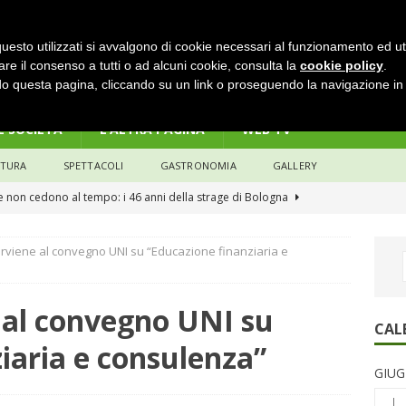
uesto utilizzati si avvalgono di cookie necessari al funzionamento ed utili 
are il consenso a tutti o ad alcuni cookie, consulta la
cookie policy
.
 questa pagina, cliccando su un link o proseguendo la navigazione in a
 E SOCIETÀ
L’ALTRA PAGINA
WEB TV
LTURA
SPETTACOLI
GASTRONOMIA
GALLERY
he non cedono al tempo: i 46 anni della strage di Bologna
erviene al convegno UNI su “Educazione finanziaria e
n modello di equilibrio nel credito. Debiti più leggeri e rate sotto
NOMIA
 al convegno UNI su
e il credito: più finanziamenti della media nazionale, ma rate e
CAL
iaria e consulenza”
CONOMIA
GIUG
su num.16/2026 – Legge di Bilancio 2026 – Il nuovo limite di 5000
L