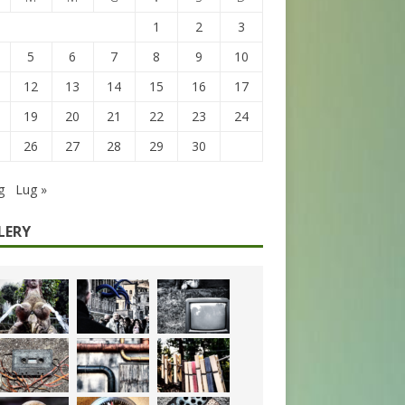
1
2
3
5
6
7
8
9
10
12
13
14
15
16
17
19
20
21
22
23
24
26
27
28
29
30
g
Lug »
LERY