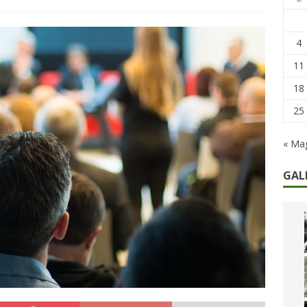
remi in denaro, ma anche i benefit aziendali
DIRITTI E SOCIETÀ
caregiver: la sfida quotidiana dell’assistenza tra ferie e rinunce
4
11
18
25
« Ma
GAL