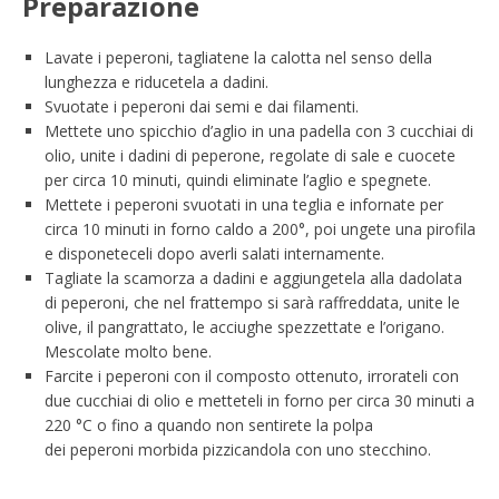
Preparazione
Lavate i peperoni, tagliatene la calotta nel senso della
lunghezza e riducetela a dadini.
Svuotate i peperoni dai semi e dai filamenti.
Mettete uno spicchio d’aglio in una padella con 3 cucchiai di
olio, unite i dadini di peperone, regolate di sale e cuocete
per circa 10 minuti, quindi eliminate l’aglio e spegnete.
Mettete i peperoni svuotati in una teglia e infornate per
circa 10 minuti in forno caldo a 200°, poi ungete una pirofila
e disponeteceli dopo averli salati internamente.
Tagliate la scamorza a dadini e aggiungetela alla dadolata
di peperoni, che nel frattempo si sarà raffreddata, unite le
olive, il pangrattato, le acciughe spezzettate e l’origano.
Mescolate molto bene.
Farcite i peperoni con il composto ottenuto, irrorateli con
due cucchiai di olio e metteteli in forno per circa 30 minuti a
220 °C o fino a quando non sentirete la polpa
dei peperoni morbida pizzicandola con uno stecchino.