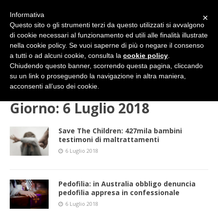
Informativa
×
Questo sito o gli strumenti terzi da questo utilizzati si avvalgono
di cookie necessari al funzionamento ed utili alle finalità illustrate
nella cookie policy. Se vuoi saperne di più o negare il consenso
a tutti o ad alcuni cookie, consulta la
cookie policy
.
Chiudendo questo banner, scorrendo questa pagina, cliccando
su un link o proseguendo la navigazione in altra maniera,
HOME
2018
LUGLIO
06 (venerdì)
acconsenti all’uso dei cookie.
Giorno:
6 Luglio 2018
Save The Children: 427mila bambini
testimoni di maltrattamenti
6 Luglio 2018
Pedofilia: in Australia obbligo denuncia
pedofilia appresa in confessionale
6 Luglio 2018