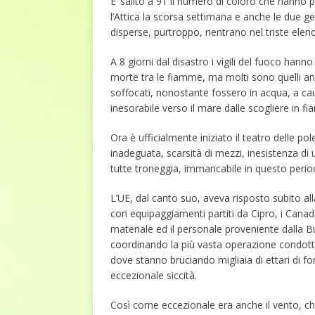
E’ salito a 91 il numero di coloro che hanno 
l’Attica la scorsa settimana e anche le due ge
disperse, purtroppo, rientrano nel triste elen
A 8 giorni dal disastro i vigili del fuoco hann
morte tra le fiamme, ma molti sono quelli anne
soffocati, nonostante fossero in acqua, a ca
inesorabile verso il mare dalle scogliere in 
Ora è ufficialmente iniziato il teatro delle po
inadeguata, scarsità di mezzi, inesistenza di 
tutte troneggia, immancabile in questo period
L’UE, dal canto suo, aveva risposto subito all
con equipaggiamenti partiti da Cipro, i Canad
materiale ed il personale proveniente dalla B
coordinando la più vasta operazione condotta
dove stanno bruciando migliaia di ettari di for
eccezionale siccità.
Così come eccezionale era anche il vento, che