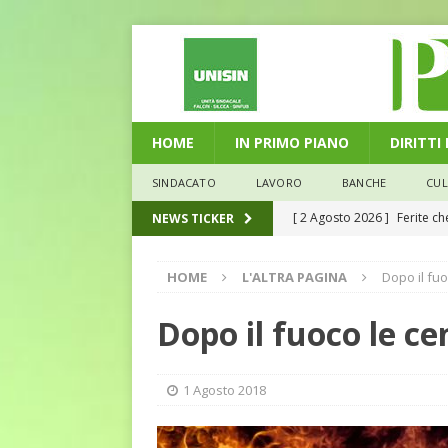
HOME
IN PRIMO PIANO
DIRITTI
SINDACATO
LAVORO
BANCHE
CU
[ 2 Agosto 2026 ]
Ferite c
NEWS TICKER
L'ALTRA PAGINA
HOME
L'ALTRA PAGINA
Dopo il fuo
[ 29 Luglio 2026 ]
Marche: u
la media nazionale
ECO
Dopo il fuoco le ce
[ 28 Luglio 2026 ]
L’Umbria 
debiti sono più leggeri
E
1 Agosto 2018
[ 26 Luglio 2026 ]
Il Punto 