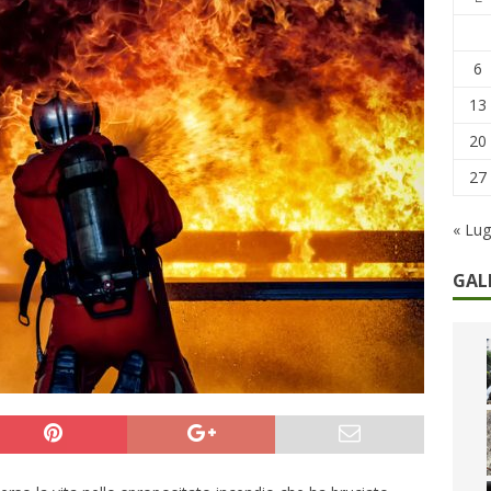
remi in denaro, ma anche i benefit aziendali
DIRITTI E SOCIETÀ
caregiver: la sfida quotidiana dell’assistenza tra ferie e rinunce
6
13
20
27
« Lug
GAL