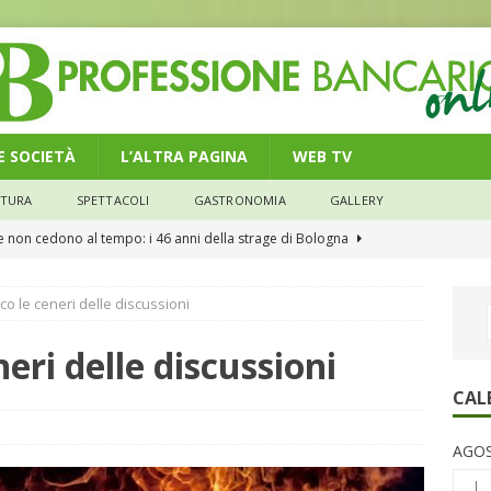
 E SOCIETÀ
L’ALTRA PAGINA
WEB TV
LTURA
SPETTACOLI
GASTRONOMIA
GALLERY
he non cedono al tempo: i 46 anni della strage di Bologna
co le ceneri delle discussioni
n modello di equilibrio nel credito. Debiti più leggeri e rate sotto
NOMIA
neri delle discussioni
e il credito: più finanziamenti della media nazionale, ma rate e
CAL
CONOMIA
AGOS
su num.16/2026 – Legge di Bilancio 2026 – Il nuovo limite di 5000
L