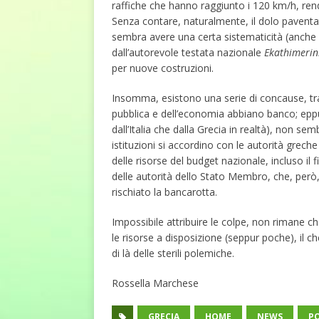
raffiche che hanno raggiunto i 120 km/h, rend
Senza contare, naturalmente, il dolo paventat
sembra avere una certa sistematicità (anche 
dall’autorevole testata nazionale
Ekathimerin
per nuove costruzioni.
Insomma, esistono una serie di concause, tra 
pubblica e dell’economia abbiano banco; ep
dall’Italia che dalla Grecia in realtà), non 
istituzioni si accordino con le autorità grech
delle risorse del budget nazionale, incluso il
delle autorità dello Stato Membro, che, però, 
rischiato la bancarotta.
Impossibile attribuire le colpe, non rimane ch
le risorse a disposizione (seppur poche), il c
di là delle sterili polemiche.
Rossella Marchese
GRECIA
HOME
NEWS
P