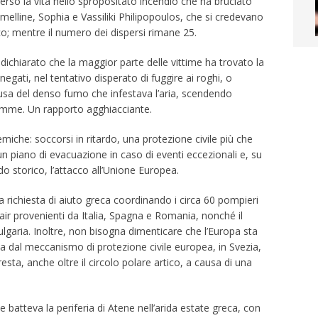
perso la vita nello spropositato incendio che ha bruciato
melline, Sophia e Vassiliki Philipopoulos, che si credevano
co; mentre il numero dei dispersi rimane 25.
o dichiarato che la maggior parte delle vittime ha trovato la
gati, nel tentativo disperato di fuggire ai roghi, o
usa del denso fumo che infestava l’aria, scendendo
fiamme. Un rapporto agghiacciante.
lemiche: soccorsi in ritardo, una protezione civile più che
un piano di evacuazione in caso di eventi eccezionali e, su
o storico, l’attacco all’Unione Europea.
a richiesta di aiuto greca coordinando i circa 60 pompieri
air provenienti da Italia, Spagna e Romania, nonché il
ulgaria. Inoltre, non bisogna dimenticare che l’Europa sta
 dal meccanismo di protezione civile europea, in Svezia,
esta, anche oltre il circolo polare artico, a causa di una
 batteva la periferia di Atene nell’arida estate greca, con