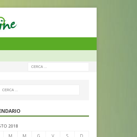
ENDARIO
TO 2018
M
M
G
V
S
D