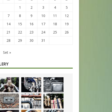
1
2
3
4
5
7
8
9
10
11
12
14
15
16
17
18
19
21
22
23
24
25
26
28
29
30
31
Set »
LERY