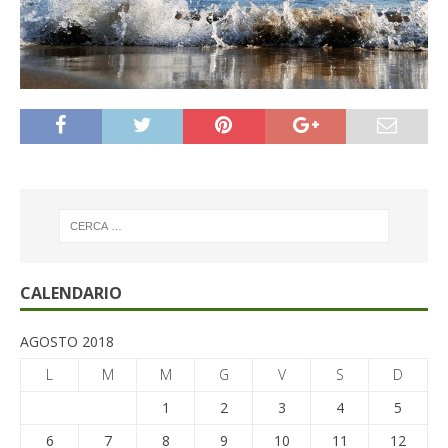
CALENDARIO
AGOSTO 2018
L
M
M
G
V
S
D
1
2
3
4
5
6
7
8
9
10
11
12