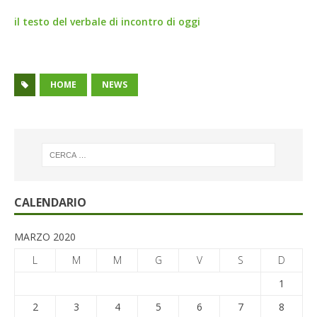
il testo del verbale di incontro di oggi
HOME
NEWS
CALENDARIO
MARZO 2020
L
M
M
G
V
S
D
1
2
3
4
5
6
7
8