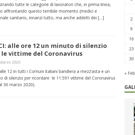
remi in denaro, ma anche i benefit aziendali
DIRITTI E SOCIETÀ
trando tutte le categorie di lavoratori che, in prima linea,
o affrontando questo terribile momento (medici e
caregiver: la sfida quotidiana dell’assistenza tra ferie e rinunce
nale sanitario, innanzi tutto, ma anche addetti dei
[…]
2
9
16
I: alle ore 12 un minuto di silenzio
23
 le vittime del Coronavirus
30
 Marzo 2020
alle 12 in tutti i Comuni italiani bandiera a mezz’asta e un
« Feb
o di silenzio per ricordare le 11.591 vittime del Coronavirus
 al 30 marzo 2020).
GAL