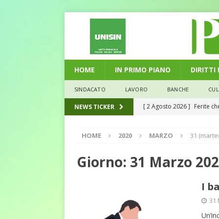
HOME
IN PRIMO PIANO
DIRITTI
SINDACATO
LAVORO
BANCHE
CU
[ 2 Agosto 2026 ]
Ferite c
NEWS TICKER
L'ALTRA PAGINA
HOME
2020
MARZO
31 (marte
[ 29 Luglio 2026 ]
Marche: u
la media nazionale
ECO
Giorno:
31 Marzo 20
[ 28 Luglio 2026 ]
L’Umbria 
I b
debiti sono più leggeri
E
31
[ 26 Luglio 2026 ]
Il Punto 
Un’in