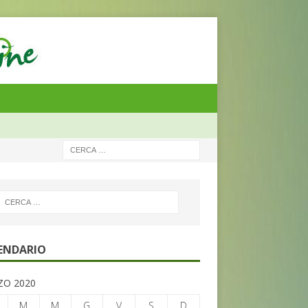
ENDARIO
O 2020
M
M
G
V
S
D