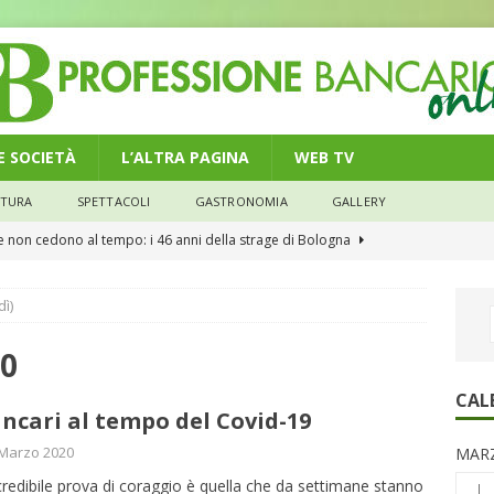
 E SOCIETÀ
L’ALTRA PAGINA
WEB TV
LTURA
SPETTACOLI
GASTRONOMIA
GALLERY
he non cedono al tempo: i 46 anni della strage di Bologna
dì)
n modello di equilibrio nel credito. Debiti più leggeri e rate sotto
NOMIA
20
e il credito: più finanziamenti della media nazionale, ma rate e
CAL
ancari al tempo del Covid-19
CONOMIA
 Marzo 2020
MARZ
su num.16/2026 – Legge di Bilancio 2026 – Il nuovo limite di 5000
credibile prova di coraggio è quella che da settimane stanno
L