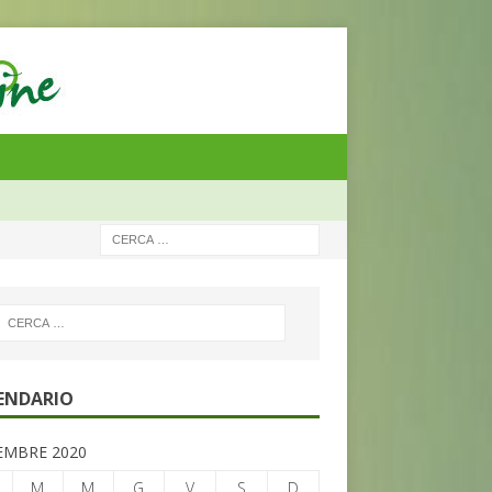
ENDARIO
MBRE 2020
M
M
G
V
S
D