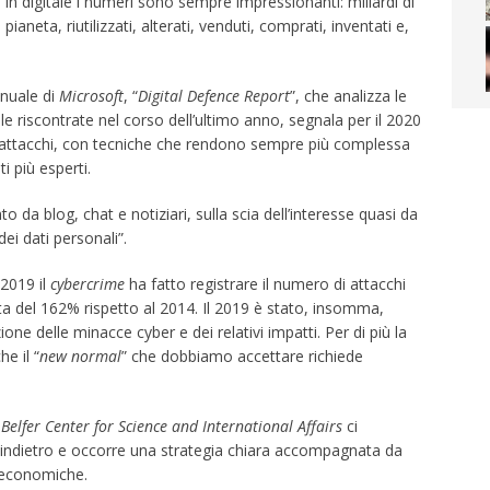
in digitale i numeri sono sempre impressionanti: miliardi di
ianeta, riutilizzati, alterati, venduti, comprati, inventati e,
nnuale di
Microsoft
, “
Digital Defence Report
”, che analizza le
ale riscontrate nel corso dell’ultimo anno, segnala per il 2020
i attacchi, con tecniche che rendono sempre più complessa
i più esperti.
da blog, chat e notiziari, sulla scia dell’interesse quasi da
ei dati personali”.
 2019 il
cybercrime
ha fatto registrare il numero di attacchi
ita del 162% rispetto al 2014. Il 2019 è stato, insomma,
one delle minacce cyber e dei relativi impatti. Per di più la
e il “
new normal
” che dobbiamo accettare richiede
l
Belfer Center for Science and International Affairs
ci
indietro e occorre una strategia chiara accompagnata da
e economiche.