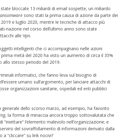
state bloccate 13 miliardi di email sospette, un miliardo
ransomware
sono stati la prima causa di azione da parte dei
o 2019 e luglio 2020, mentre le tecniche di attacco più
stati-nazione nel corso dell’ultimo anno sono state
ttacchi alle Vpn.
 oggetti intelligenti che ci accompagnano nelle azioni
a prima metà del 2020 ha visto un aumento di circa il 35%
to allo stesso periodo del 2019.
iminali informatici, che fanno leva sul bisogno di
ll’essere umano sull’argomento, per lanciare attacchi di
rosse organizzazioni sanitarie, ospedali ed enti pubblici
n
generale dello scorso marzo, ad esempio, ha favorito
ing
, la forma di minaccia ancora troppo sottovalutata che
 “iniettare” l’elemento malevolo nell’organizzazione; e
ervirsi del sovraffollamento di informazioni derivato dalla
a “cliccare” su link nocivi?