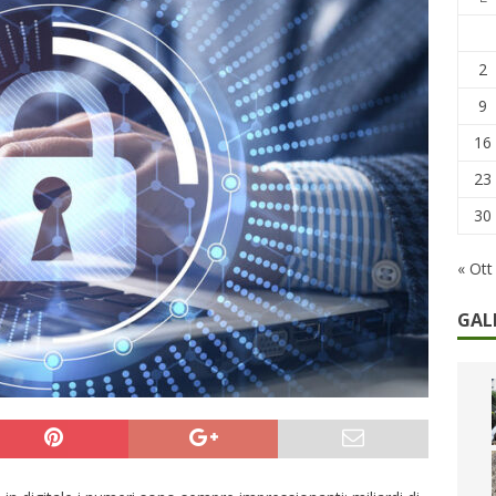
he non cedono al tempo: i 46 anni della strage di Bologna
2
9
16
23
30
« Ott
GAL