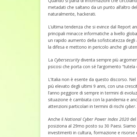
Quando si parla di informazioni che circolano 
metadati che saltano da un punto all’altro del p
naturalmente, hackerati.
L’ultima tendenza che si evince dal Report a
principali minacce informatiche a livello glob
un rapido aumento della sofisticatezza degl
la difesa e mettono in pericolo anche gli utent
La
Cybersecurity
diventa sempre più argomento 
psicosi che porta con sé l’argomento “tutela d
L’Italia non è esente da questo discorso. Nel
più elevato degli ultimi 9 anni, con una cresc
l’anno peggiore di sempre in termini di evoluzi
situazione è cambiata con la pandemia e anch
attenzioni particolari in termini di rischi
cyber
.
Anche il
National Cyber Power Index 2020
de
posiziona al 29mo posto su 30 Paesi. Siamo 
investimenti in cultura, formazione e risors