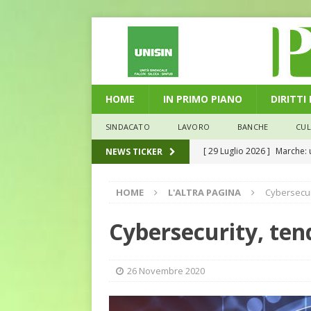
HOME
IN PRIMO PIANO
DIRITTI
SINDACATO
LAVORO
BANCHE
CU
[ 29 Luglio 2026 ]
Marche: u
NEWS TICKER
la media nazionale
ECO
HOME
L'ALTRA PAGINA
Cybersecur
[ 28 Luglio 2026 ]
L’Umbria 
debiti sono più leggeri
E
Cybersecurity, te
[ 26 Luglio 2026 ]
Il Punto 
euro riguarda, non solo i p
26 Novembre 2020
[ 25 Luglio 2026 ]
Come god