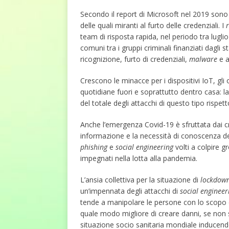
Secondo il report di Microsoft nel 2019 sono 
delle quali miranti al furto delle credenziali. I
team di risposta rapida, nel periodo tra lugli
comuni tra i gruppi criminali finanziati dagli 
ricognizione, furto di credenziali,
malware
e a
Crescono le minacce per i dispositivi IoT, gli
quotidiane fuori e soprattutto dentro casa: l
del totale degli attacchi di questo tipo rispet
Anche l’emergenza Covid-19 è sfruttata dai cr
informazione e la necessità di conoscenza de
phishing
e
social engineering
volti a colpire g
impegnati nella lotta alla pandemia.
L’ansia collettiva per la situazione di
lockdow
un’impennata degli attacchi di
social engineer
tende a manipolare le persone con lo scopo di
quale modo migliore di creare danni, se non s
situazione socio sanitaria mondiale inducendo 