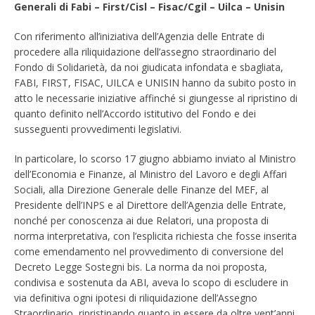
Generali di Fabi – First/Cisl – Fisac/Cgil – Uilca – Unisin
Con riferimento all’iniziativa dell’Agenzia delle Entrate di
procedere alla riliquidazione dell’assegno straordinario del
Fondo di Solidarietà, da noi giudicata infondata e sbagliata,
FABI, FIRST, FISAC, UILCA e UNISIN hanno da subito posto in
atto le necessarie iniziative affinché si giungesse al ripristino di
quanto definito nell’Accordo istitutivo del Fondo e dei
susseguenti provvedimenti legislativi.
In particolare, lo scorso 17 giugno abbiamo inviato al Ministro
dell’Economia e Finanze, al Ministro del Lavoro e degli Affari
Sociali, alla Direzione Generale delle Finanze del MEF, al
Presidente dell’INPS e al Direttore dell’Agenzia delle Entrate,
nonché per conoscenza ai due Relatori, una proposta di
norma interpretativa, con l’esplicita richiesta che fosse inserita
come emendamento nel provvedimento di conversione del
Decreto Legge Sostegni bis. La norma da noi proposta,
condivisa e sostenuta da ABI, aveva lo scopo di escludere in
via definitiva ogni ipotesi di riliquidazione dell’Assegno
Straordinario, ripristinando quanto in essere da oltre vent’anni.