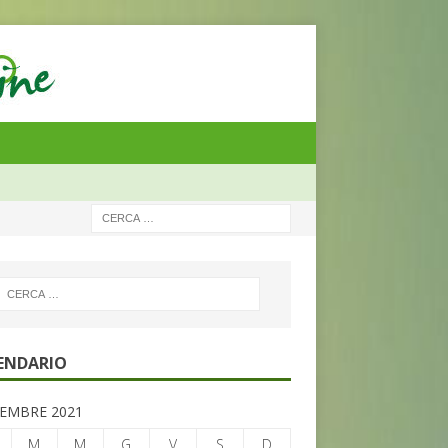
ENDARIO
EMBRE 2021
M
M
G
V
S
D