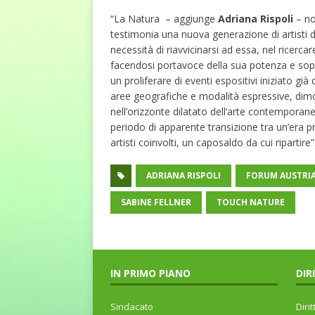
“La Natura – aggiunge
Adriana Rispoli
– n
testimonia una nuova generazione di artisti d
necessità di riavvicinarsi ad essa, nel ricerca
facendosi portavoce della sua potenza e soprat
un proliferare di eventi espositivi iniziato gi
aree geografiche e modalità espressive, dim
nell’orizzonte dilatato dell’arte contempora
periodo di apparente transizione tra un’era p
artisti coinvolti, un caposaldo da cui ripartire”
ADRIANA RISPOLI
FORUM AUSTRIA
SABINE FELLNER
TOUCH NATURE
IN PRIMO PIANO
DIR
Sindacato
Dirit