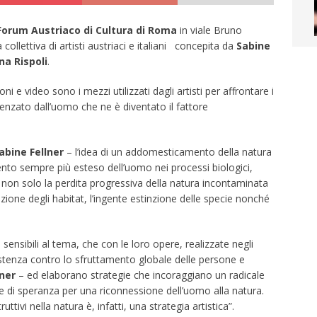
orum Austriaco di Cultura di Roma
in viale Bruno
a collettiva di artisti austriaci e italiani concepita da
Sabine
na Rispoli
.
ioni e video sono i mezzi utilizzati dagli artisti per affrontare i
uenzato dall’uomo che ne è diventato il fattore
abine Fellner
– l’idea di un addomesticamento della natura
vento sempre più esteso dell’uomo nei processi biologici,
o non solo la perdita progressiva della natura incontaminata
one degli habitat, l’ingente estinzione delle specie nonché
ani sensibili al tema, che con le loro opere, realizzate negli
sistenza contro lo sfruttamento globale delle persone e
lner
– ed elaborano strategie che incoraggiano un radicale
e di speranza per una riconnessione dell’uomo alla natura.
uttivi nella natura è, infatti, una strategia artistica”.