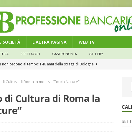
 E SOCIETÀ
L’ALTRA PAGINA
WEB TV
LTURA
SPETTACOLI
GASTRONOMIA
GALLERY
he non cedono al tempo: i 46 anni della strage di Bologna
o di Cultura di Roma la mostra “Touch Nature”
n modello di equilibrio nel credito. Debiti più leggeri e rate sotto
NOMIA
 di Cultura di Roma la
e il credito: più finanziamenti della media nazionale, ma rate e
CAL
ture”
CONOMIA
SETT
su num.16/2026 – Legge di Bilancio 2026 – Il nuovo limite di 5000
L