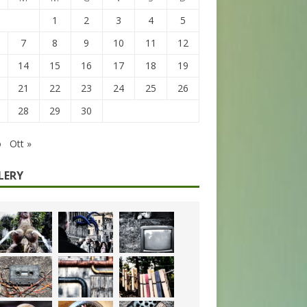
1
2
3
4
5
7
8
9
10
11
12
14
15
16
17
18
19
21
22
23
24
25
26
28
29
30
o
Ott »
LERY