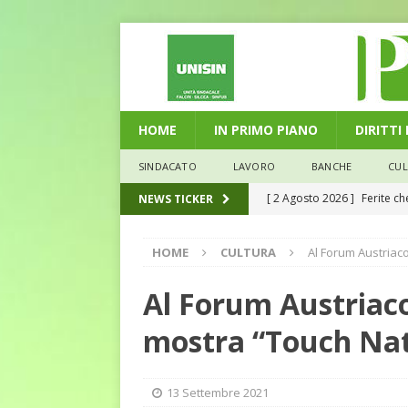
HOME
IN PRIMO PIANO
DIRITTI
SINDACATO
LAVORO
BANCHE
CU
[ 2 Agosto 2026 ]
Ferite c
NEWS TICKER
L'ALTRA PAGINA
HOME
CULTURA
Al Forum Austriac
[ 29 Luglio 2026 ]
Marche: u
la media nazionale
ECO
Al Forum Austriaco
[ 28 Luglio 2026 ]
L’Umbria 
mostra “Touch Na
debiti sono più leggeri
E
[ 26 Luglio 2026 ]
Il Punto 
13 Settembre 2021