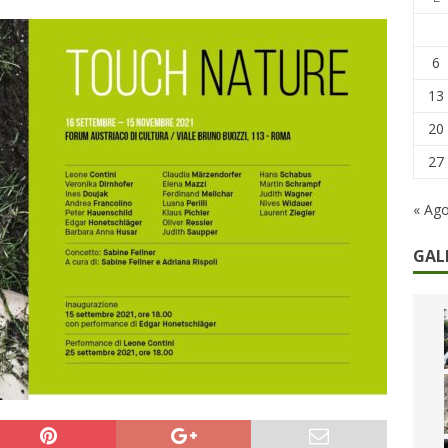
remi in denaro, ma anche i benefit aziendali
DIRITTI E SOCIETÀ
caregiver: la sfida quotidiana dell’assistenza tra ferie e rinunce
6
13
20
27
« Ag
GAL