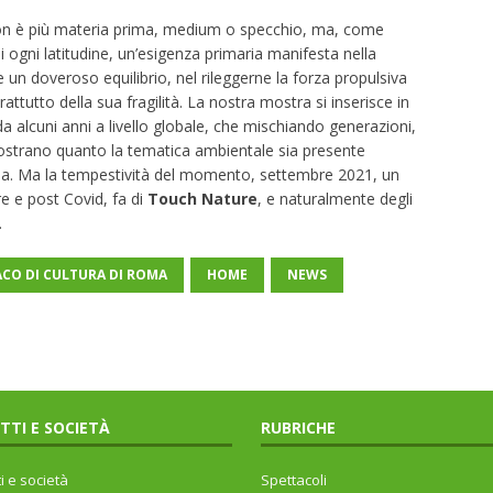
on è più materia prima, medium o specchio, ma, come
i ogni latitudine, un’esigenza primaria manifesta nella
re un doveroso equilibrio, nel rileggerne la forza propulsiva
tutto della sua fragilità. La nostra mostra si inserisce in
à da alcuni anni a livello globale, che mischiando generazioni,
ostrano quanto la tematica ambientale sia presente
nea. Ma la tempestività del momento, settembre 2021, un
re e post Covid, fa di
Touch Nature
, e naturalmente degli
.
CO DI CULTURA DI ROMA
HOME
NEWS
ITTI E SOCIETÀ
RUBRICHE
ti e società
Spettacoli