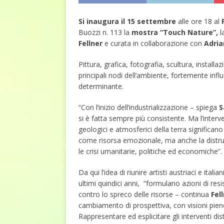
Si inaugura il 15 settembre
alle ore 18 al
F
Buozzi n. 113 la
mostra “Touch Nature”,
l
Fellner
e curata in collaborazione con
Adria
Pittura, grafica, fotografia, scultura, installaz
principali nodi dell’ambiente, fortemente infl
determinante.
“Con l’inizio dell’industrializzazione – spiega
S
si è fatta sempre più consistente. Ma l’inter
geologici e atmosferici della terra significan
come risorsa emozionale, ma anche la distruzi
le crisi umanitarie, politiche ed economiche”.
Da qui l’idea di riunire artisti austriaci e itali
ultimi quindici anni, “formulano azioni di re
contro lo spreco delle risorse – continua
Fel
cambiamento di prospettiva, con visioni pien
Rappresentare ed esplicitare gli interventi distr