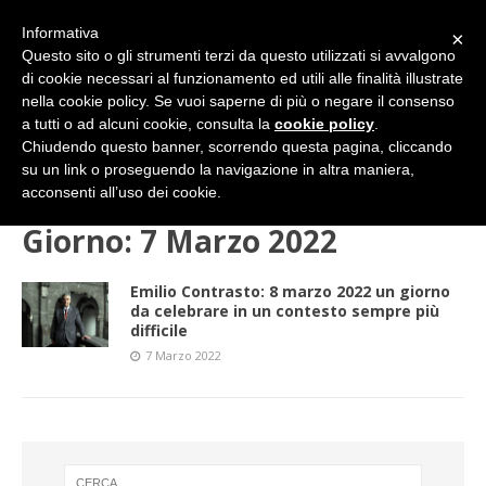
Informativa
×
Questo sito o gli strumenti terzi da questo utilizzati si avvalgono
di cookie necessari al funzionamento ed utili alle finalità illustrate
nella cookie policy. Se vuoi saperne di più o negare il consenso
a tutti o ad alcuni cookie, consulta la
cookie policy
.
Chiudendo questo banner, scorrendo questa pagina, cliccando
su un link o proseguendo la navigazione in altra maniera,
HOME
2022
MARZO
07 (lunedì)
acconsenti all’uso dei cookie.
Giorno:
7 Marzo 2022
Emilio Contrasto: 8 marzo 2022 un giorno
da celebrare in un contesto sempre più
difficile
7 Marzo 2022