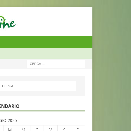
ENDARIO
IO 2025
M
M
G
V
S
D