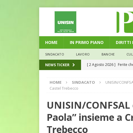
HOME
IN PRIMO PIANO
DIRITTI
SINDACATO
LAVORO
BANCHE
CU
[ 2 Agosto 2026 ]
Ferite c
NEWS TICKER
[ 29 Luglio 2026 ]
Marche: u
L'ALTRA PAGINA
HOME
SINDACATO
UNISIN/CONFSAL 
la media nazionale
ECO
Castel Trebecco
[ 28 Luglio 2026 ]
L’Umbria 
UNISIN/CONFSAL ce
debiti sono più leggeri
E
Paola” insieme a Cr
[ 26 Luglio 2026 ]
Il Punto 
euro riguarda, non solo i p
Trebecco