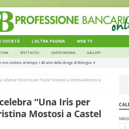
 E SOCIETÀ
L’ALTRA PAGINA
WEB TV
LTURA
SPETTACOLI
GASTRONOMIA
GALLERY
he non cedono al tempo: i 46 anni della strage di Bologna
n modello di equilibrio nel credito. Debiti più leggeri e rate sotto
celebra “Una Iris per Paola” insieme a Cristina Mostosi a
NOMIA
e il credito: più finanziamenti della media nazionale, ma rate e
lebra “Una Iris per
CONOMIA
CAL
istina Mostosi a Castel
su num.16/2026 – Legge di Bilancio 2026 – Il nuovo limite di 5000
MAGG
remi in denaro, ma anche i benefit aziendali
DIRITTI E SOCIETÀ
L