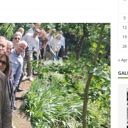
caregiver: la sfida quotidiana dell’assistenza tra ferie e rinunce
5
12
19
26
« Apr
GAL