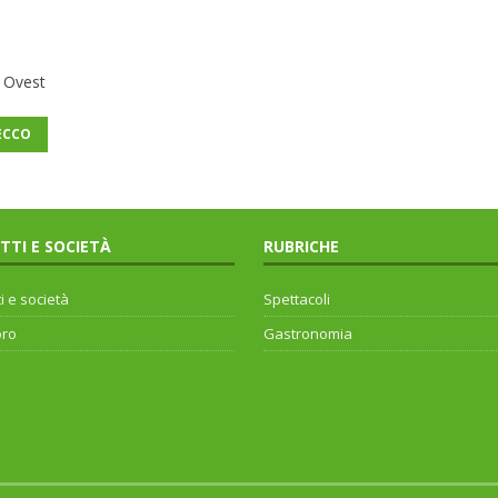
 Ovest
ECCO
ITTI E SOCIETÀ
RUBRICHE
ti e società
Spettacoli
oro
Gastronomia