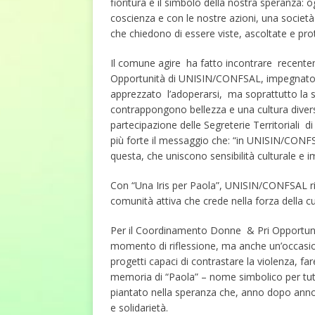
fioritura è il simbolo della nostra speranza: 
coscienza e con le nostre azioni, una società
che chiedono di essere viste, ascoltate e prot
Il comune agire ha fatto incontrare recent
Opportunità di UNISIN/CONFSAL, impegnato da
apprezzato l’adoperarsi, ma soprattutto la s
contrappongono bellez
partecipazione delle Segreterie Territorial
più forte il messaggio che: “in UNISIN/CONFS
questa, che uniscono sensibilità culturale e 
Con “Una Iris per Paola”, UNISIN/CONFSAL ril
comunità attiva che crede nella forza della c
Per il Coordinamento Donne & Pri Opportuni
momento di riflessione, ma anche un’occasi
progetti capaci di contrastare la violenza, fare
memoria di “Paola” – nome simbolico per tutt
piantato nella speranza che, anno dopo anno,
e solidarietà.