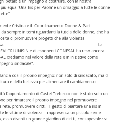
ogni petalo è un impegno a costruire, con la nostra
 più equa. ‘Una Iris per Paola’ è un omaggio a tutte le donne
ette”.
emente Cristina e il Coordinamento Donne & Pari
 sempre in temi riguardanti la tutela delle donne, che ha
celta di promuovere progetti che alla violenza
za e una cultura diversa. La
i di FALCRI UNISIN e di esponenti CONFSAL ha reso ancora
AL crediamo nel valore della rete e in iniziative come
impegno sindacale”.
ancia così il proprio impegno: non solo di sindacato, ma di
ultura e della bellezza per alimentare il cambiamento.
tà l’appuntamento di Castel Trebecco non è stato solo un
one per rimarcare il proprio impegno nel promuovere
 rete, promuovere diritti. Il gesto di piantare una iris in
e le vittime di violenza – rappresenta un piccolo seme
 esso diventi un grande giardino di diritti, consapevolezza