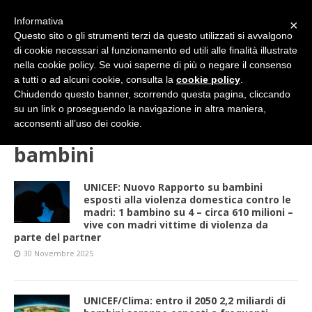
Informativa
×
Questo sito o gli strumenti terzi da questo utilizzati si avvalgono
di cookie necessari al funzionamento ed utili alle finalità illustrate
nella cookie policy. Se vuoi saperne di più o negare il consenso
a tutti o ad alcuni cookie, consulta la
cookie policy
.
Chiudendo questo banner, scorrendo questa pagina, cliccando
su un link o proseguendo la navigazione in altra maniera,
HOME
bambini
acconsenti all’uso dei cookie.
bambini
UNICEF: Nuovo Rapporto su bambini
esposti alla violenza domestica contro le
madri: 1 bambino su 4 – circa 610 milioni –
vive con madri vittime di violenza da
parte del partner
30 Novembre 2025
UNICEF/Clima: entro il 2050 2,2 miliardi di