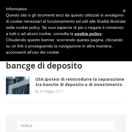
Informativa
×
Questo sito o gli strumenti terzi da questo utilizzati si avvalgono
di cookie necessari al funzionamento ed utili alle finalità illustrate
nella cookie policy. Se vuoi saperne di più o negare il consenso
a tutti o ad alcuni cookie, consulta la
cookie policy
.
Chiudendo questo banner, scorrendo questa pagina, cliccando
su un link o proseguendo la navigazione in altra maniera,
HOME
bancge di deposito
acconsenti all’uso dei cookie.
bancge di deposito
USA:ipotesi di reintrodurre la separazione
tra banche di deposito e di investimento
23 Maggio 2017