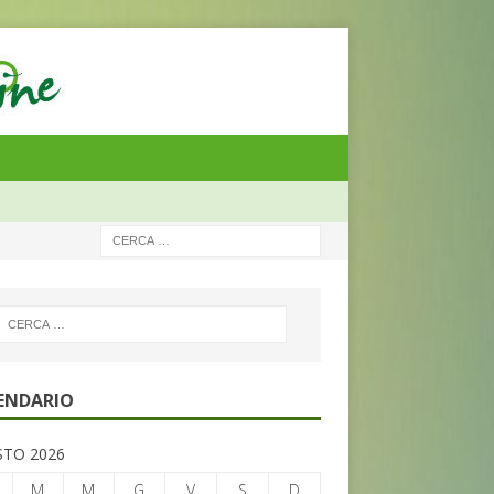
ENDARIO
TO 2026
M
M
G
V
S
D