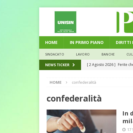
HOME
IN PRIMO PIANO
DIRITTI
SINDACATO
LAVORO
BANCHE
CU
[ 2 Agosto 2026 ]
Ferite c
NEWS TICKER
L'ALTRA PAGINA
HOME
confederalità
[ 29 Luglio 2026 ]
Marche: u
la media nazionale
ECO
confederalità
[ 28 Luglio 2026 ]
L’Umbria 
In 
debiti sono più leggeri
E
mil
[ 26 Luglio 2026 ]
Il Punto 
17 