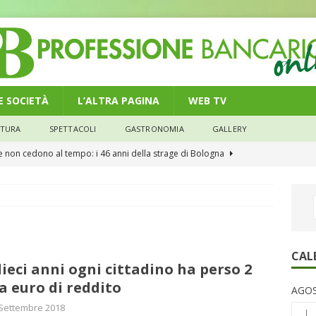
 E SOCIETÀ
L’ALTRA PAGINA
WEB TV
LTURA
SPETTACOLI
GASTRONOMIA
GALLERY
he non cedono al tempo: i 46 anni della strage di Bologna
n modello di equilibrio nel credito. Debiti più leggeri e rate sotto
NOMIA
e il credito: più finanziamenti della media nazionale, ma rate e
CAL
dieci anni ogni cittadino ha perso 2
CONOMIA
a euro di reddito
AGOS
su num.16/2026 – Legge di Bilancio 2026 – Il nuovo limite di 5000
Settembre 2018
L