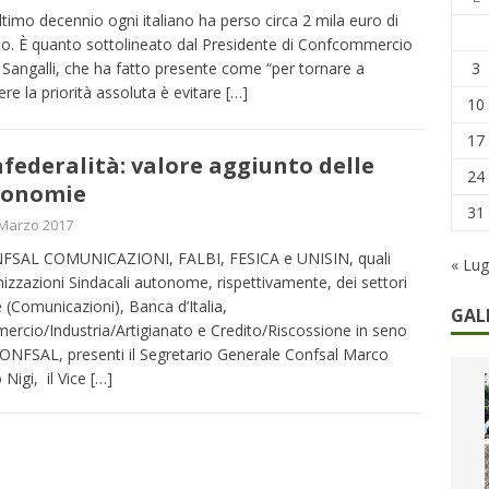
remi in denaro, ma anche i benefit aziendali
DIRITTI E SOCIETÀ
ultimo decennio ogni italiano ha perso circa 2 mila euro di
to. È quanto sottolineato dal Presidente di Confcommercio
caregiver: la sfida quotidiana dell’assistenza tra ferie e rinunce
3
 Sangalli, che ha fatto presente come “per tornare a
ere la priorità assoluta è evitare
[…]
10
17
federalità: valore aggiunto delle
24
tonomie
31
 Marzo 2017
SAL COMUNICAZIONI, FALBI, FESICA e UNISIN, quali
« Lug
izzazioni Sindacali autonome, rispettivamente, dei settori
 (Comunicazioni), Banca d’Italia,
GAL
rcio/Industria/Artigianato e Credito/Riscossione in seno
CONFSAL, presenti il Segretario Generale Confsal Marco
 Nigi, il Vice
[…]