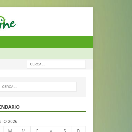
ENDARIO
TO 2026
M
M
G
V
S
D