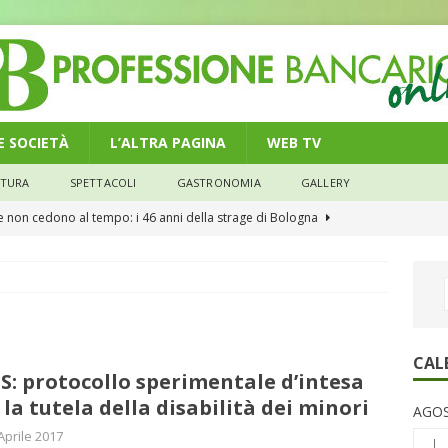
 E SOCIETÀ
L’ALTRA PAGINA
WEB TV
LTURA
SPETTACOLI
GASTRONOMIA
GALLERY
he non cedono al tempo: i 46 anni della strage di Bologna
n modello di equilibrio nel credito. Debiti più leggeri e rate sotto
NOMIA
e il credito: più finanziamenti della media nazionale, ma rate e
CAL
S: protocollo sperimentale d’intesa
CONOMIA
 la tutela della disabilità dei minori
AGOS
su num.16/2026 – Legge di Bilancio 2026 – Il nuovo limite di 5000
Aprile 2017
L