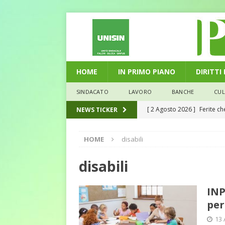
HOME
IN PRIMO PIANO
DIRITTI
SINDACATO
LAVORO
BANCHE
CU
[ 2 Agosto 2026 ]
Ferite c
NEWS TICKER
L'ALTRA PAGINA
HOME
disabili
[ 29 Luglio 2026 ]
Marche: u
la media nazionale
ECO
disabili
[ 28 Luglio 2026 ]
L’Umbria 
INP
debiti sono più leggeri
E
per
[ 26 Luglio 2026 ]
Il Punto 
13 