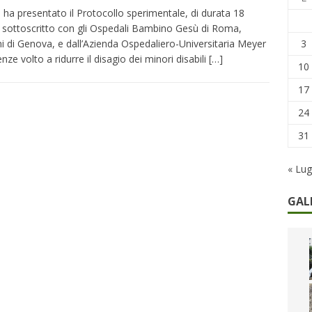
remi in denaro, ma anche i benefit aziendali
DIRITTI E SOCIETÀ
s ha presentato il Protocollo sperimentale, di durata 18
 sottoscritto con gli Ospedali Bambino Gesù di Roma,
caregiver: la sfida quotidiana dell’assistenza tra ferie e rinunce
3
ni di Genova, e dall’Azienda Ospedaliero-Universitaria Meyer
enze volto a ridurre il disagio dei minori disabili
[…]
10
17
24
31
« Lug
GAL